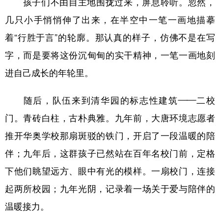
孩子们不由自主地围拢过来，屏息聆听。忽然，
几只小手悄悄伸了出来，在半空中一笔一画地描摹
着“行胜于言”的轮廓。那认真的样子，仿佛不是在写
字，而是要将这份沉甸甸的实干精神，一笔一画地刻
进自己成长的年轮里。
随后，队伍来到清华园的标志性建筑——二校
门。青砖白柱，古朴典雅。九年前，大唐环境志愿者
推开华奥学校那扇斑驳的铁门，开启了一段温暖的陪
伴；九年后，这群孩子已然站在百年名校门前，定格
下他们眺望远方、眼中有光的模样。一扇校门，连接
起两所校园；九年光阴，记录着一场关于爱与陪伴的
温暖接力。