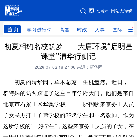
手机版
网站无障碍
PC版本
网站地图
首页
学习进行时
高层
时政
人事
国际
财
初夏相约名校筑梦——大唐环境“启明星
学习进行时
高层
时政
人事
课堂”清华行侧记
国际
财经
网评
港澳
2026-07-02 18:27:06
来源：新华网
台湾
思客智库
全球连线
教育
初夏的清华园，草木葱茏，生机盎然。近日，一
科技
科创
量子
体育
群特殊的访客踏进了这座百年学府大门。他们是来自
文化
书画
健康
军事
北京市石景山区华奥学校——一所招收来京务工人员
访谈
视频
图片
政务
子女民办打工子弟学校的32名学生和三名教师。作为
法律
中央文件
金融
汽车
这所学校的“三好学生”，这些来京务工人员的子女，在
食品
人居
信息化
数字经济