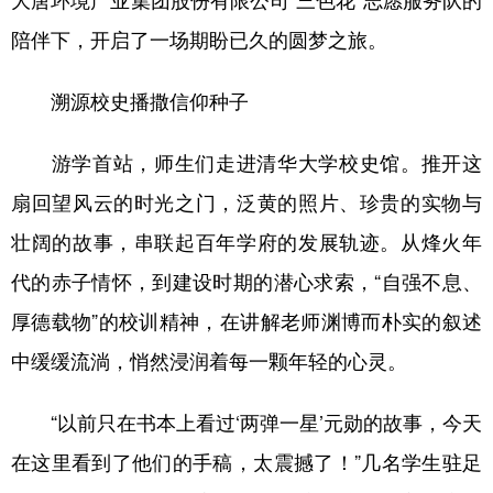
大唐环境产业集团股份有限公司“三色花”志愿服务队的
陪伴下，开启了一场期盼已久的圆梦之旅。
学术中国
乡村振兴
银龄
溯源中国
城市
旅游
能源
会展
溯源校史播撒信仰种子
彩票
娱乐
时尚
悦读
游学首站，师生们走进清华大学校史馆。推开这
公益
一带一路
亚太网
上市公司
扇回望风云的时光之门，泛黄的照片、珍贵的实物与
文化产业
壮阔的故事，串联起百年学府的发展轨迹。从烽火年
代的赤子情怀，到建设时期的潜心求索，“自强不息、
地方频道
厚德载物”的校训精神，在讲解老师渊博而朴实的叙述
中缓缓流淌，悄然浸润着每一颗年轻的心灵。
北京
天津
河北
山西
辽宁
吉林
上海
江苏
“以前只在书本上看过‘两弹一星’元勋的故事，今天
浙江
安徽
福建
江西
在这里看到了他们的手稿，太震撼了！”几名学生驻足