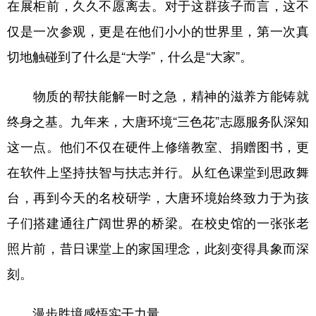
山东
河南
湖北
湖南
在展柜前，久久不愿离去。对于这群孩子而言，这不
仅是一次参观，更是在他们小小的世界里，第一次真
广东
广西
海南
重庆
切地触碰到了什么是“大学”，什么是“大家”。
四川
贵州
云南
西藏
陕西
甘肃
青海
宁夏
物质的帮扶能解一时之急，精神的滋养方能铸就
终身之基。九年来，大唐环境“三色花”志愿服务队深知
新疆
内蒙古
黑龙江
这一点。他们不仅在硬件上修缮教室、捐赠图书，更
在软件上坚持扶智与扶志并行。从红色课堂到思政舞
多语种频道
台，再到今天的名校研学，大唐环境始终致力于为孩
English
Español
Français
عربى
子们搭建通往广阔世界的桥梁。在校史馆的一张张老
Русский язык
日本語
한국어
照片前，昔日课堂上的家国理念，此刻变得具象而深
Deutsch
Português
刻。
漫步胜境感悟实干力量