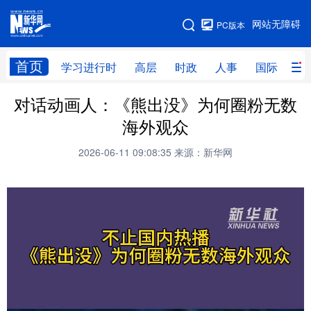
手机版
网站无障碍
PC版本
网站地图
首页
学习进行时
高层
时政
人事
国际
财
对话动画人：《熊出没》为何圈粉无数
学习进行时
高层
时政
人事
海外观众
国际
财经
网评
港澳
2026-06-11 09:08:35
来源：新华网
台湾
思客智库
全球连线
教育
科技
科创
量子
体育
文化
书画
健康
军事
访谈
视频
图片
政务
法律
中央文件
金融
汽车
食品
人居
信息化
数字经济