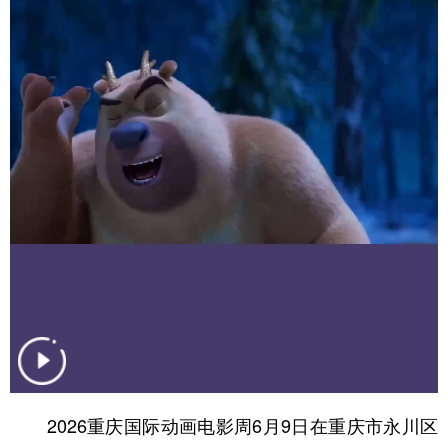
学术中国
乡村振兴
银龄
溯源中国
城市
旅游
能源
会展
彩票
娱乐
时尚
悦读
公益
一带一路
亚太网
上市公司
文化产业
地方频道
北京
天津
河北
山西
辽宁
吉林
上海
江苏
浙江
安徽
福建
江西
2026重庆国际动画电影周6月9日在重庆市永川区