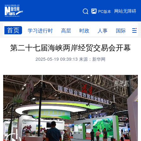
手机版
网站无障碍
PC版本
网站地图
首页
学习进行时
高层
时政
人事
国际
财
第二十七届海峡两岸经贸交易会开幕
学习进行时
高层
时政
人事
2025-05-19 09:39:13
来源：新华网
国际
财经
网评
港澳
台湾
思客智库
全球连线
教育
科技
科创
量子
体育
文化
书画
健康
军事
访谈
视频
图片
政务
法律
中央文件
金融
汽车
食品
人居
信息化
数字经济