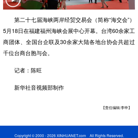
学术中国
乡村振兴
银龄
溯源中国
第二十七届海峡两岸经贸交易会（简称“海交会”）
城市
旅游
能源
会展
5月18日在福建福州海峡会展中心开幕。台湾60余家工
彩票
娱乐
时尚
悦读
商团体、全国台企联及30余家大陆各地台协会共超过
公益
一带一路
亚太网
上市公司
千位台商台胞与会。
文化产业
记者：陈旺
地方频道
新华社音视频部制作
北京
天津
河北
山西
【责任编辑:李申】
辽宁
吉林
上海
江苏
浙江
安徽
福建
江西
Copyright © 2000 - 2026 XINHUANET.com All Rights Reserved.