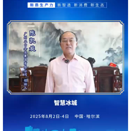
学术中国
乡村振兴
银龄
溯源中国
城市
旅游
能源
会展
彩票
娱乐
时尚
悦读
公益
一带一路
亚太网
上市公司
文化产业
地方频道
北京
天津
河北
山西
辽宁
吉林
上海
江苏
浙江
安徽
福建
江西