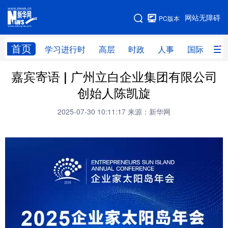
手机版
网站无障碍
PC版本
网站地图
首页
学习进行时
高层
时政
人事
国际
财
嘉宾寄语 | 广州立白企业集团有限公司
学习进行时
高层
时政
人事
创始人陈凯旋
国际
财经
网评
港澳
2025-07-30 10:11:17
来源：新华网
台湾
思客智库
全球连线
教育
科技
科创
量子
体育
文化
书画
健康
军事
访谈
视频
图片
政务
法律
中央文件
金融
汽车
食品
人居
信息化
数字经济