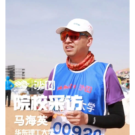
食品
人居
信息化
数字经济
学术中国
乡村振兴
银龄
溯源中国
城市
旅游
能源
会展
彩票
娱乐
时尚
悦读
公益
一带一路
亚太网
上市公司
地方频道
文化产业
北京
天津
河北
山西
辽宁
吉林
上海
江苏
浙江
安徽
福建
江西
山东
河南
湖北
湖南
广东
广西
海南