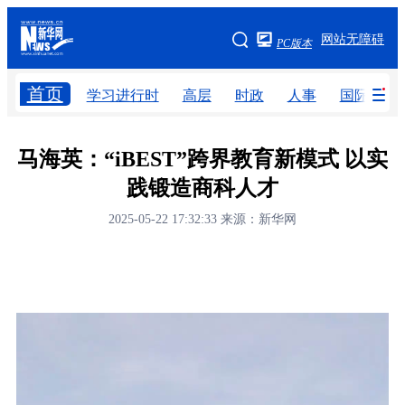
手机版
网站无障碍
PC版本
网站地图
首页
学习进行时
高层
时政
人事
国际
学习进行时
高层
时政
人事
马海英：“iBEST”跨界教育新模式 以实
践锻造商科人才
国际
财经
网评
港澳
2025-05-22 17:32:33
来源：新华网
台湾
思客智库
全球连线
教育
科技
科创
量子
体育
文化
书画
健康
军事
访谈
视频
图片
政务
法律
中央文件
金融
汽车