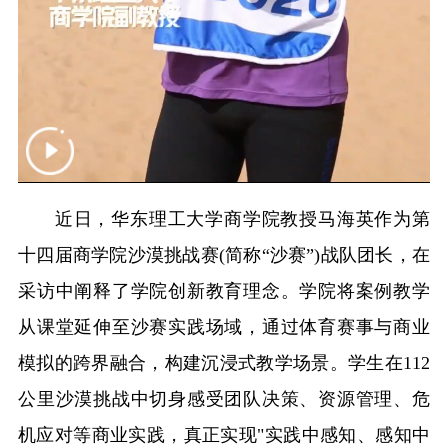
重庆
四川
贵州
云南
西藏
陕西
甘肃
青海
宁夏
新疆
内蒙古
黑龙江
多语种频道
English
Español
Français
عربى
近日，华东理工大学商学院教授马海英作为第
Русский язык
日本語
한국어
十四届商学院沙漠挑战赛(简称“沙赛”)战队团长，在
Deutsch
Português
采访中阐释了学院创新教育理念。学院将案例教学
从课堂延伸至沙赛实践场域，通过体育赛事与商业
模拟的跨界融合，构建沉浸式教学场景。学生在112
公里沙漠挑战中切身感受团队决策、资源管理、危
机应对等商业实践，真正实现"实践中感知、感知中