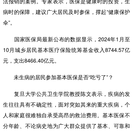
法报销的案例。专家表示，医保是健康时的投资，生
病时的保障，建议广大居民及时参保，撑起“健康保护
学术中国
乡村振兴
银龄
溯源中国
伞”。
城市
旅游
能源
会展
彩票
娱乐
时尚
悦读
国家医保局最新公布的数据显示，2024年1月至
公益
一带一路
亚太网
上市公司
10月城乡居民基本医疗保险统筹基金收入8744.57亿
元，支出8466.40亿元。
文化产业
未生病的居民参加基本医保是否“吃亏了”？
地方频道
复旦大学公共卫生学院教授陈文表示，疾病的发
北京
天津
河北
山西
生往往具有不确定性，面对突如其来的重大疾病，个
辽宁
吉林
上海
江苏
人和家庭很难独自承受高昂的救治费用。基本医保不
浙江
安徽
福建
江西
分年龄、不论病史地为广大群众提供了基本、可靠和