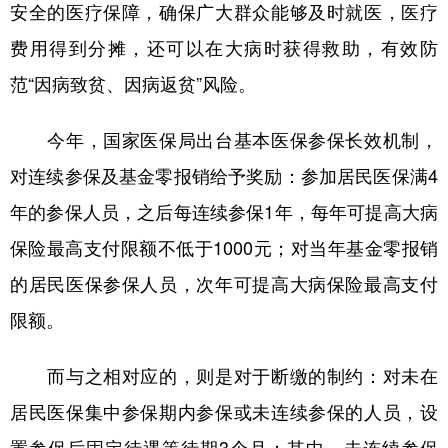
山东
河南
湖北
湖南
安全的医疗保障，确保广大群众能够及时就医，医疗
费用得到分摊，还可以在大病时获得救助，有效防
广东
广西
海南
重庆
范“因病致贫、因病返贫”风险。
四川
贵州
云南
西藏
陕西
甘肃
青海
宁夏
今年，国家医保局出台基本医保参保长效机制，
新疆
内蒙古
黑龙江
对连续参保及基金零报销给予奖励：参加居民医保满4
年的参保人员，之后每连续参保1年，每年可提高大病
多语种频道
保险最高支付限额不低于1000元；对当年基金零报销
的居民医保参保人员，次年可提高大病保险最高支付
English
Español
Français
عربى
限额。
Русский язык
日本語
한국어
而与之相对应的，则是对于断缴的制约：对未在
Deutsch
Português
居民医保集中参保期内参保或未连续参保的人员，设