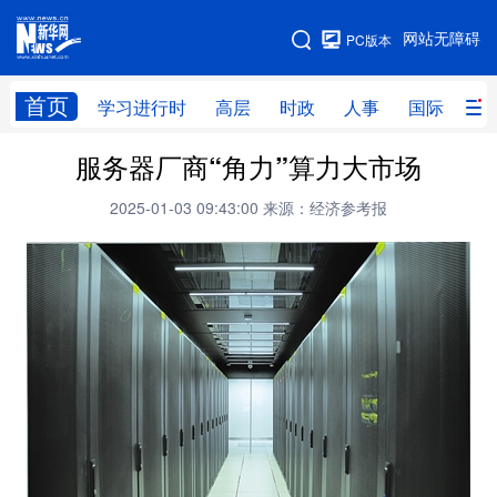
手机版
网站无障碍
PC版本
网站地图
首页
学习进行时
高层
时政
人事
国际
财
服务器厂商“角力”算力大市场
学习进行时
高层
时政
人事
2025-01-03 09:43:00
来源：经济参考报
国际
财经
网评
港澳
台湾
思客智库
全球连线
教育
科技
科创
量子
体育
文化
书画
健康
军事
访谈
视频
图片
政务
法律
中央文件
金融
汽车
食品
人居
信息化
数字经济