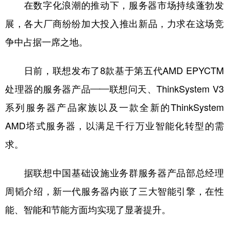
山东
河南
湖北
湖南
在数字化浪潮的推动下，服务器市场持续蓬勃发
展，各大厂商纷纷加大投入推出新品，力求在这场竞
广东
广西
海南
重庆
争中占据一席之地。
四川
贵州
云南
西藏
陕西
甘肃
青海
宁夏
日前，联想发布了8款基于第五代AMD EPYCTM
处理器的服务器产品——联想问天、ThinkSystem V3
新疆
内蒙古
黑龙江
系列服务器产品家族以及一款全新的ThinkSystem
AMD塔式服务器，以满足千行万业智能化转型的需
多语种频道
求。
English
Español
Français
عربى
Русский язык
日本語
한국어
据联想中国基础设施业务群服务器产品部总经理
周韬介绍，新一代服务器内嵌了三大智能引擎，在性
Deutsch
Português
能、智能和节能方面均实现了显著提升。