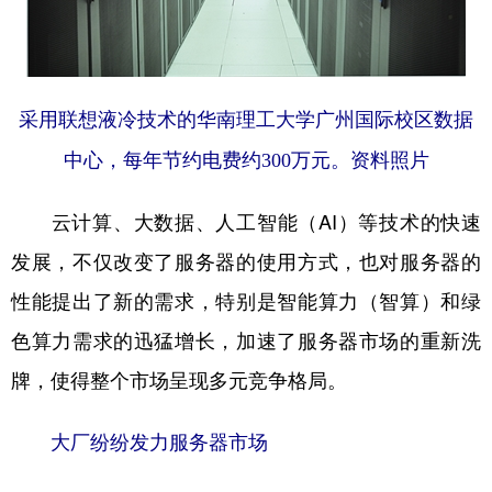
学术中国
乡村振兴
银龄
溯源中国
城市
旅游
能源
会展
采用联想液冷技术的华南理工大学广州国际校区数据
彩票
娱乐
时尚
悦读
中心，每年节约电费约300万元。资料照片
公益
一带一路
亚太网
上市公司
云计算、大数据、人工智能（AI）等技术的快速
文化产业
发展，不仅改变了服务器的使用方式，也对服务器的
性能提出了新的需求，特别是智能算力（智算）和绿
地方频道
色算力需求的迅猛增长，加速了服务器市场的重新洗
北京
天津
河北
山西
牌，使得整个市场呈现多元竞争格局。
辽宁
吉林
上海
江苏
大厂纷纷发力服务器市场
浙江
安徽
福建
江西