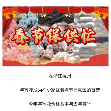
学术中国
乡村振兴
银龄
溯源中国
城市
旅游
能源
会展
彩票
娱乐
时尚
悦读
公益
一带一路
亚太网
上市公司
文化产业
地方频道
在浙江杭州
北京
天津
河北
山西
年宵花成为不少家庭装点节日氛围的首选
辽宁
吉林
上海
江苏
浙江
安徽
福建
江西
今年年宵花价格基本与去年持平