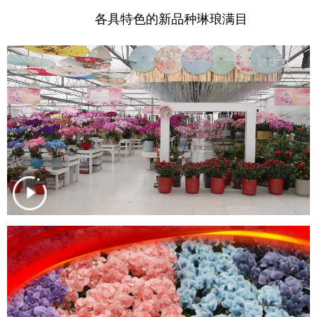
山东
河南
湖北
湖南
各具特色的新品种琳琅满目
广东
广西
海南
重庆
四川
贵州
云南
西藏
陕西
甘肃
青海
宁夏
新疆
内蒙古
黑龙江
多语种频道
English
Español
Français
عربى
Русский язык
日本語
한국어
Deutsch
Português