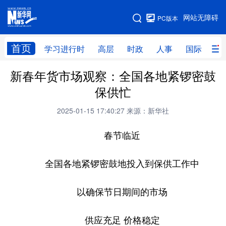
手机版
网站无障碍
PC版本
网站地图
首页
学习进行时
高层
时政
人事
国际
财
新春年货市场观察：全国各地紧锣密鼓
学习进行时
高层
时政
人事
保供忙
国际
财经
网评
港澳
2025-01-15 17:40:27
来源：新华社
台湾
思客智库
全球连线
教育
春节临近
科技
科创
量子
体育
文化
书画
健康
军事
全国各地紧锣密鼓地投入到保供工作中
访谈
视频
图片
政务
以确保节日期间的市场
法律
中央文件
金融
汽车
供应充足 价格稳定
食品
人居
信息化
数字经济