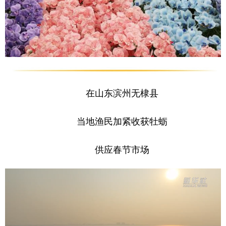
在山东滨州无棣县
当地渔民加紧收获牡蛎
供应春节市场