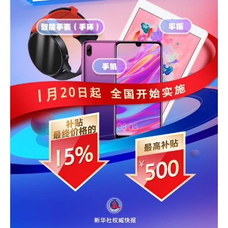
学术中国
乡村振兴
银龄
溯源中国
城市
旅游
能源
会展
彩票
娱乐
时尚
悦读
公益
一带一路
亚太网
上市公司
文化产业
地方频道
北京
天津
河北
山西
辽宁
吉林
上海
江苏
浙江
安徽
福建
江西