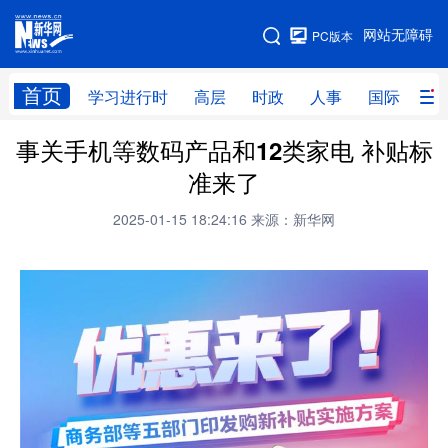
手机版
网站无障碍
PC版本
网站地图
首页
学习进行时
高层
时政
人事
国际
财
事关手机等数码产品和12类家电 补贴标
学习进行时
高层
时政
人事
准来了
国际
财经
网评
港澳
2025-01-15 18:24:16
来源：新华网
台湾
思客智库
全球连线
教育
科技
科创
量子
体育
文化
书画
健康
军事
访谈
视频
图片
政务
法律
中央文件
金融
汽车
食品
人居
信息化
数字经济