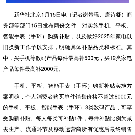
山东
河南
湖北
湖南
广东
广西
海南
重庆
新华社北京1月15日电（记者谢希瑶、唐诗凝）商
务部等部门15日发布两份文件，对实施手机、平板、
四川
贵州
云南
西藏
智能手表（手环）购新补贴，以及做好2025年家电以
陕西
甘肃
青海
宁夏
旧换新工作予以安排，明确具体补贴品类和标准。其
新疆
内蒙古
黑龙江
中，买手机等数码产品每件最高补500元，买12类家电
产品每件最高补2000元。
多语种频道
手机、平板、智能手表（手环）购新补贴实施方
English
Español
Français
عربى
案明确，个人消费者购买单件销售价格不超过6000元
Русский язык
日本語
한국어
的手机、平板、智能手表（手环）3类数码产品，可享
Deutsch
Português
受购新补贴。每人每类可补贴1件，每件补贴比例为减
去生产、流通环节及移动运营商所有优惠后最终销售