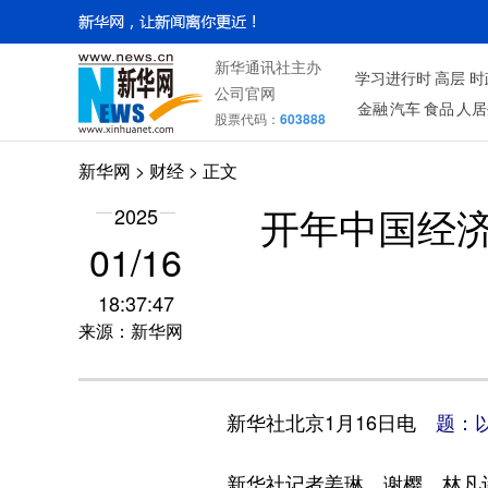
新华通讯社主办
学习进行时
高层
时
公司官网
金融
汽车
食品
人居
股票代码：
603888
新华网
>
财经
> 正文
2025
开年中国经
01/16
18:37:47
来源：新华网
新华社北京1月16日电
题：
新华社记者姜琳、谢樱、林凡