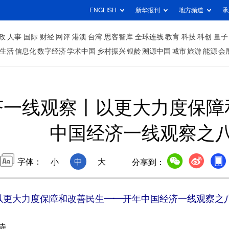
ENGLISH
新华报刊
地方频道
承
政
人事
国际
财经
网评
港澳
台湾
思客智库
全球连线
教育
科技
科创
量子
生活
信息化
数字经济
学术中国
乡村振兴
银龄
溯源中国
城市
旅游
能源
会
济一线观察丨以更大力度保障
中国经济一线观察之
字体：
小
中
大
分享到：
以更大力度保障和改善民生——开年中国经济一线观察之
诗