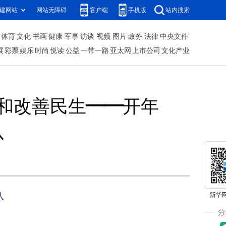
建网站
网站无障碍
客户端
手机版
站内搜索
体育
文化
书画
健康
军事
访谈
视频
图片
政务
法律
中央文件
展
彩票
娱乐
时尚
悦读
公益
一带一路
亚太网
上市公司
文化产业
和改善民生——开年
八
八