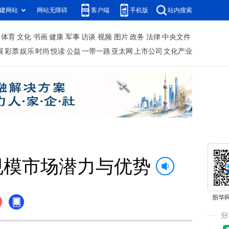
建网站
网站无障碍
客户端
手机版
站内搜索
体育
文化
书画
健康
军事
访谈
视频
图片
政务
法律
中央文件
展
彩票
娱乐
时尚
悦读
公益
一带一路
亚太网
上市公司
文化产业
规模市场潜力与优势