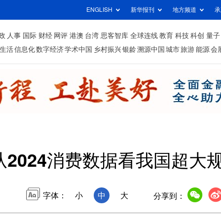
ENGLISH
新华报刊
地方频道
承
政
人事
国际
财经
网评
港澳
台湾
思客智库
全球连线
教育
科技
科创
量子
生活
信息化
数字经济
学术中国
乡村振兴
银龄
溯源中国
城市
旅游
能源
会
从2024消费数据看我国超大
字体：
小
中
大
分享到：