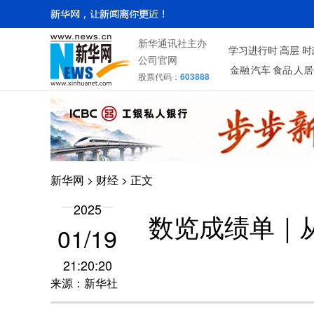
新华通讯社主办
学习进行时
高层
时
公司官网
金融
汽车
食品
人居
股票代码：
603888
新华网
>
财经
> 正文
2025
数览成绩单｜
01/19
21:20:20
来源：新华社