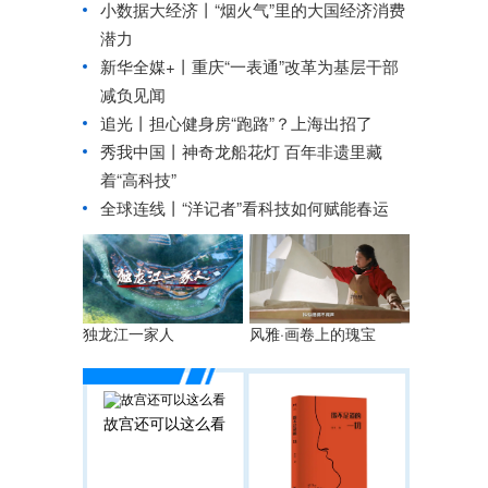
小数据大经济丨“烟火气”里的大国经济消费
潜力
新华全媒+丨
重庆“一表通”改革为基层干部
减负见闻
追光丨
担心健身房“跑路”？上海出招了
秀我中国丨
神奇龙船花灯 百年非遗里藏
着“高科技”
全球连线丨
“洋记者”看科技如何赋能春运
独龙江一家人
风雅·画卷上的瑰宝
故宫还可以这么看