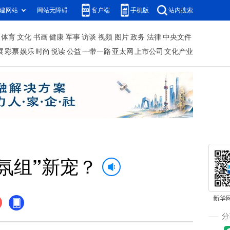
建网站
网站无障碍
客户端
手机版
站内搜索
体育
文化
书画
健康
军事
访谈
视频
图片
政务
法律
中央文件
展
彩票
娱乐
时尚
悦读
公益
一带一路
亚太网
上市公司
文化产业
氛组”新宠？