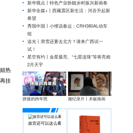
新华视点丨
特色产业扮靓乡村振兴新画卷
新华全媒+丨
西藏震区新生活：河谷升起新
希望
秀我中国丨
小维说春运：CRH380AL动车
组
追光丨
滑雪还要去北方？请来广西试一
试！
星空有约丨
金星最亮、“七星连珠”等将亮相
2月天宇
姐热
再挂
拼接的跨年照
微纪录片丨木板烙画
故宫还可以这么看