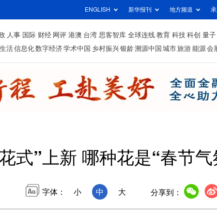
ENGLISH
新华报刊
地方频道
承
政
人事
国际
财经
网评
港澳
台湾
思客智库
全球连线
教育
科技
科创
量子
生活
信息化
数字经济
学术中国
乡村振兴
银龄
溯源中国
城市
旅游
能源
会
花式”上新 哪种花是“春节气
字体：
小
中
大
分享到：