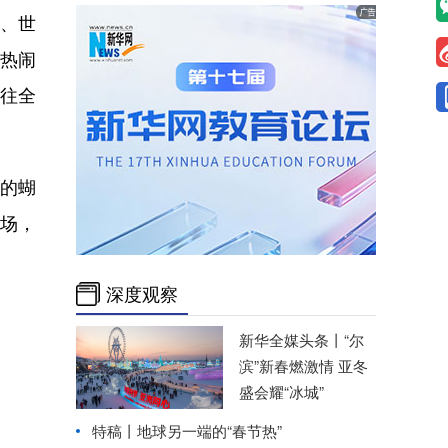
、世
为热闹
送往全
的蝴
市场，
深度观察
新华全媒头条丨
“尔
滨”新春燃激情 亚冬
盛会耀“冰城”
特稿丨地球另一端的“春节热”