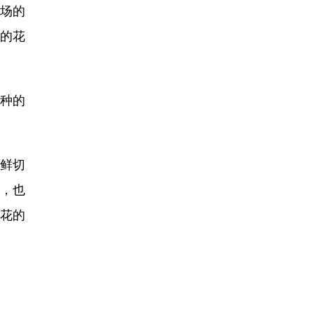
市场的
列的花
种的
国鲜切
求，也
花的