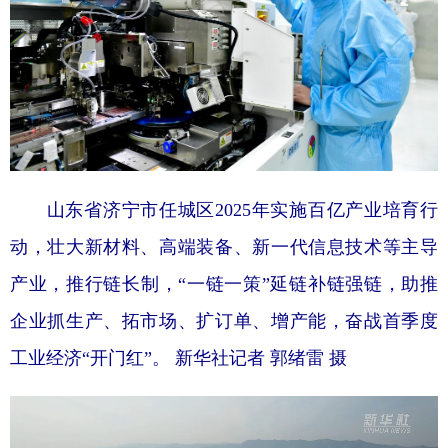
山东
河南
湖北
湖南
广东
广西
海南
重庆
四川
贵州
云南
西藏
陕西
甘肃
青海
宁夏
新疆
内蒙古
黑龙江
山东省济宁市任城区2025年实施百亿产业培育行
动，壮大新材料、高端装备、新一代信息技术等主导
多语种频道
产业，推行链长制，“一链一策”延链补链强链，助推
English
Español
Français
عربى
企业抓生产、拓市场、扩订单、增产能，奋战首季度
Русский язык
日本語
한국어
工业经济“开门红”。 新华社记者 郭绪雷 摄
Deutsch
Português