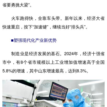
省要勇挑大梁”。
学术中国
乡村振兴
银龄
溯源中国
火车跑得快，全靠车头带。新年以来，经济大省
城市
旅游
能源
会展
快速重启，按下“加速键”，继续当好“排头兵”。
彩票
娱乐
时尚
悦读
公益
一带一路
亚太网
上市公司
■塑强现代化产业新优势
文化产业
制造业是经济发展的基石。2024年，经济十强省
市中，有8个省市规模以上工业增加值增速高于全国
地方频道
5.8%的增速，其中山东增速最高，达到8.3%。
北京
天津
河北
山西
辽宁
吉林
上海
江苏
浙江
安徽
福建
江西