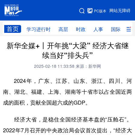
手机版
网站无障碍
PC版本
网站地图
首页
学习进行时
高层
时政
人事
国际
财
新华全媒+丨开年挑“大梁” 经济大省继
学习进行时
高层
时政
人事
续当好“排头兵”
国际
财经
网评
港澳
2025-02-18 11:33:58
来源：新华网
台湾
思客智库
全球连线
教育
2024年，广东、江苏、山东、浙江、四川、河
科技
科创
量子
体育
南、湖北、福建、上海、湖南等十省市以占全国近两
文化
书画
健康
军事
成的面积，贡献全国超六成的GDP。
访谈
视频
图片
政务
经济大省，是稳住全国经济基本盘的“压舱石”。
法律
中央文件
金融
汽车
2022年7月召开的中央政治局会议首次提出，“经济大
食品
人居
信息化
数字经济