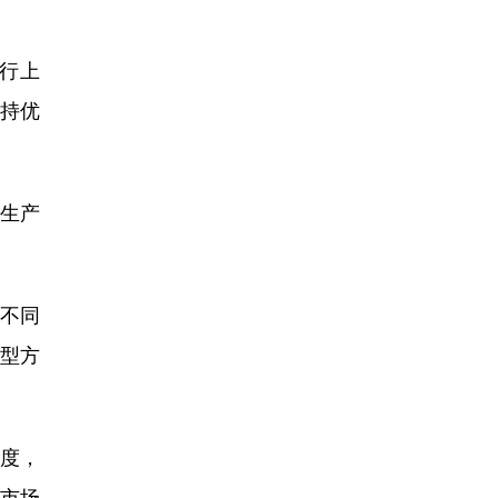
行上
持优
生产
不同
型方
度，
市场