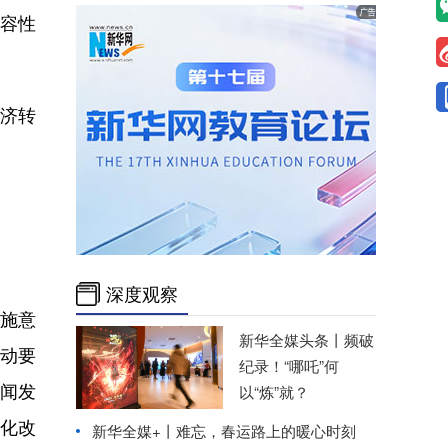
容性
济转
深度观察
施意
新华全媒头条丨
频破
动要
纪录！“哪吒”何
闻发
以“炼”就？
深化改
新华全媒+丨
难忘，春运路上的暖心时刻