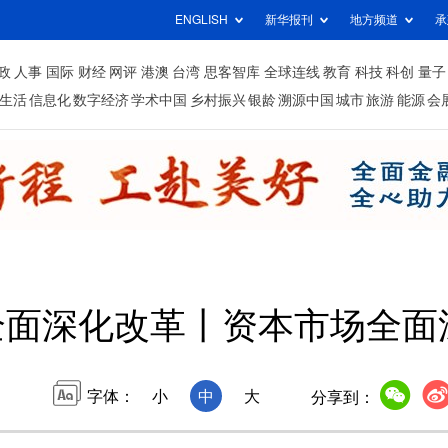
ENGLISH
新华报刊
地方频道
承
政
人事
国际
财经
网评
港澳
台湾
思客智库
全球连线
教育
科技
科创
量子
生活
信息化
数字经济
学术中国
乡村振兴
银龄
溯源中国
城市
旅游
能源
会
5全面深化改革丨资本市场全面
字体：
小
中
大
分享到：