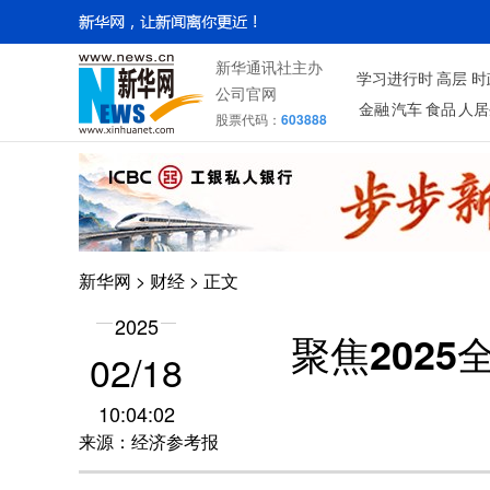
新华通讯社主办
学习进行时
高层
时
公司官网
金融
汽车
食品
人居
股票代码：
603888
新华网
>
财经
> 正文
2025
聚焦202
02/18
10:04:02
来源：经济参考报