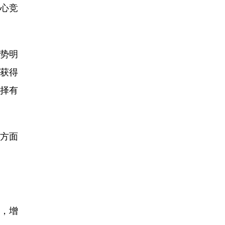
心竞
势明
本获得
择有
方面
，增