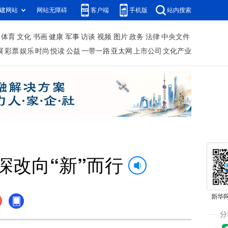
建网站
网站无障碍
客户端
手机版
站内搜索
体育
文化
书画
健康
军事
访谈
视频
图片
政务
法律
中央文件
展
彩票
娱乐
时尚
悦读
公益
一带一路
亚太网
上市公司
文化产业
深改向“新”而行