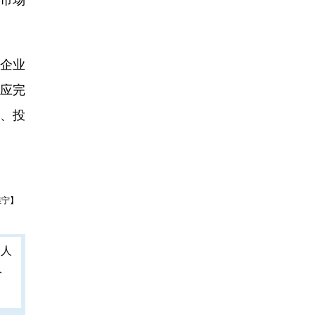
企业
应完
、投
佳宁】
人