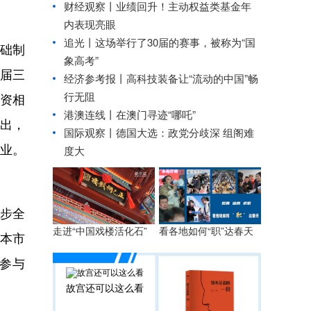
财经观察丨
业绩回升！主动权益类基金年
内表现亮眼
追光丨
这场举行了30届的赛事，被称为“国
基础制
象高考”
十届三
经济参考报丨
高科技装备让“流动的中国”畅
行无阻
融资相
港澳连线丨
在澳门寻迹“哪吒”
提出，
国际观察丨
德国大选：政党分歧深 组阁难
业。
度大
步全
看各地如何“职”达春天
走进“中国戏楼活化石”
资本市
参与
故宫还可以这么看