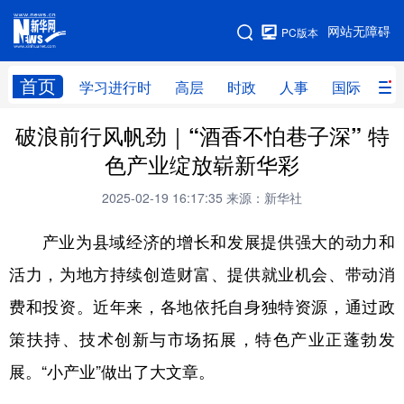
手机版
网站无障碍
PC版本
网站地图
首页
学习进行时
高层
时政
人事
国际
财
破浪前行风帆劲｜“酒香不怕巷子深” 特
学习进行时
高层
时政
人事
色产业绽放崭新华彩
国际
财经
网评
港澳
2025-02-19 16:17:35
来源：新华社
台湾
思客智库
全球连线
教育
产业为县域经济的增长和发展提供强大的动力和
科技
科创
量子
体育
活力，为地方持续创造财富、提供就业机会、带动消
文化
书画
健康
军事
费和投资。近年来，各地依托自身独特资源，通过政
访谈
视频
图片
政务
策扶持、技术创新与市场拓展，特色产业正蓬勃发
法律
中央文件
金融
汽车
展。“小产业”做出了大文章。
食品
人居
信息化
数字经济