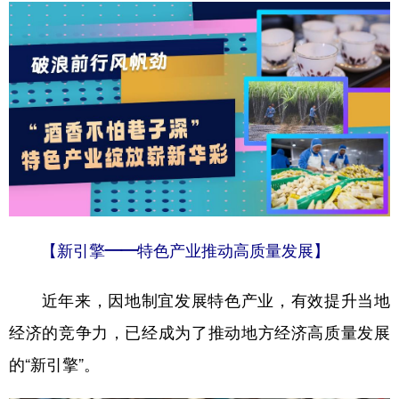
学术中国
乡村振兴
银龄
溯源中国
城市
旅游
能源
会展
彩票
娱乐
时尚
悦读
公益
一带一路
亚太网
上市公司
文化产业
【新引擎——特色产业推动高质量发展】
地方频道
北京
天津
河北
山西
近年来，因地制宜发展特色产业，有效提升当地
辽宁
吉林
上海
江苏
经济的竞争力，已经成为了推动地方经济高质量发展
的“新引擎”。
浙江
安徽
福建
江西