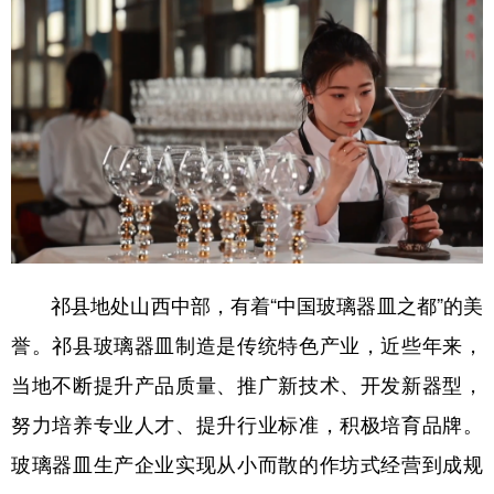
山东
河南
湖北
湖南
广东
广西
海南
重庆
四川
贵州
云南
西藏
陕西
甘肃
青海
宁夏
新疆
内蒙古
黑龙江
多语种频道
祁县地处山西中部，有着“中国玻璃器皿之都”的美
English
Español
Français
عربى
誉。祁县玻璃器皿制造是传统特色产业，近些年来，
Русский язык
日本語
한국어
当地不断提升产品质量、推广新技术、开发新器型，
Deutsch
Português
努力培养专业人才、提升行业标准，积极培育品牌。
玻璃器皿生产企业实现从小而散的作坊式经营到成规