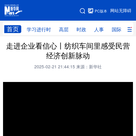
手机版
网站无障碍
PC版本
网站地图
首页
学习进行时
高层
时政
人事
国际
财
走进企业看信心丨纺织车间里感受民营
学习进行时
高层
时政
人事
经济创新脉动
国际
财经
网评
港澳
2025-02-21 21:44:15
来源：新华社
台湾
思客智库
全球连线
教育
科技
科创
量子
体育
文化
书画
健康
军事
访谈
视频
图片
政务
法律
中央文件
金融
汽车
食品
人居
信息化
数字经济