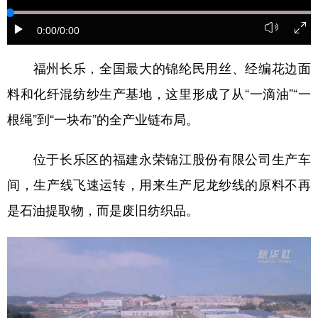
学术中国
乡村振兴
银龄
溯源中国
0:00
/0:00
城市
旅游
能源
会展
福州长乐，全国最大的锦纶民用丝、经编花边面
彩票
娱乐
时尚
悦读
料和化纤混纺纱生产基地，这里形成了从“一滴油”“一
公益
一带一路
亚太网
上市公司
根绳”到“一块布”的全产业链布局。
文化产业
位于长乐区的福建永荣锦江股份有限公司生产车
间，生产线飞速运转，用来生产尼龙纱线的原料不再
地方频道
是石油提取物，而是废旧纺织品。
北京
天津
河北
山西
辽宁
吉林
上海
江苏
浙江
安徽
福建
江西