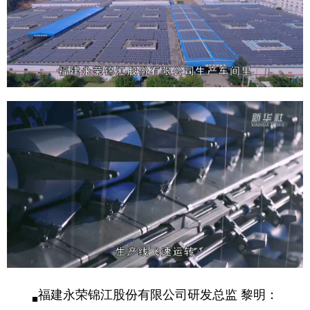
山东
河南
湖北
湖南
广东
广西
海南
重庆
四川
贵州
云南
西藏
陕西
甘肃
青海
宁夏
新疆
内蒙古
黑龙江
多语种频道
English
Español
Français
عربى
Русский язык
日本語
한국어
Deutsch
Português
福建永荣锦江股份有限公司研发总监 黎明：
■