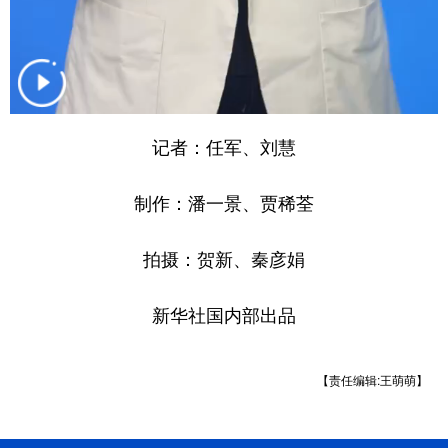
山东
河南
湖北
湖南
广东
广西
海南
重庆
四川
贵州
云南
西藏
陕西
甘肃
青海
宁夏
记者：任军、刘慧
新疆
内蒙古
黑龙江
制作：潘一景、贾稀荃
多语种频道
拍摄：贺新、秦彦娟
English
Español
Français
عربى
新华社国内部出品
Русский язык
日本語
한국어
Deutsch
Português
【责任编辑:王萌萌】