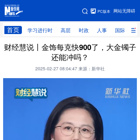
手机版
网站无障碍
PC版本
网站地图
首页
学习进行时
高层
时政
人事
国际
财
财经慧说丨金饰每克快900了，大金镯子
学习进行时
高层
时政
人事
还能冲吗？
国际
财经
网评
港澳
2025-02-27 08:04:47
来源：新华社
台湾
思客智库
全球连线
教育
科技
科创
量子
体育
文化
书画
健康
军事
访谈
视频
图片
政务
法律
中央文件
金融
汽车
食品
人居
信息化
数字经济