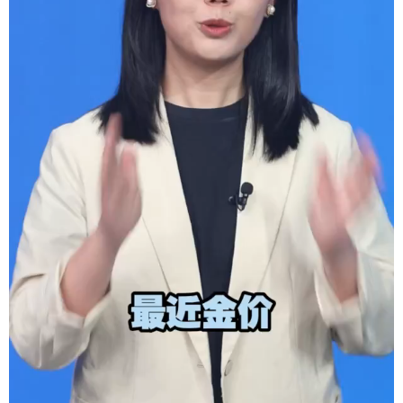
学术中国
乡村振兴
银龄
溯源中国
城市
旅游
能源
会展
彩票
娱乐
时尚
悦读
公益
一带一路
亚太网
上市公司
文化产业
地方频道
北京
天津
河北
山西
辽宁
吉林
上海
江苏
浙江
安徽
福建
江西