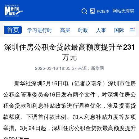
手机版
网站无障碍
PC版本
网站地图
首页
学习进行时
高层
时政
人事
国际
财
深圳住房公积金贷款最高额度提升至231
学习进行时
高层
时政
人事
万元
国际
财经
网评
港澳
2025-03-16 18:35:57
来源：新华网
台湾
思客智库
全球连线
教育
新华社深圳3月16日电（记者赵瑞希）深圳市住房
科技
科创
量子
体育
公积金管理委员会16日发布两个文件，对深圳住房公
文化
书画
健康
军事
积金贷款和利息补贴政策进行调整优化，涉及提高贷
访谈
视频
图片
政务
款额度、下调首付款比例、加大利息补贴力度等多项
法律
中央文件
金融
汽车
举措。3月24日起，深圳住房公积金贷款最高额度提升
食品
人居
信息化
数字经济