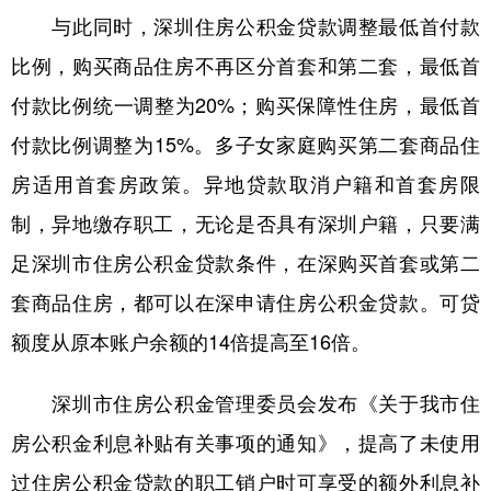
山东
河南
湖北
湖南
与此同时，深圳住房公积金贷款调整最低首付款
广东
广西
海南
重庆
比例，购买商品住房不再区分首套和第二套，最低首
四川
贵州
云南
西藏
付款比例统一调整为20%；购买保障性住房，最低首
付款比例调整为15%。多子女家庭购买第二套商品住
陕西
甘肃
青海
宁夏
房适用首套房政策。异地贷款取消户籍和首套房限
新疆
内蒙古
黑龙江
制，异地缴存职工，无论是否具有深圳户籍，只要满
足深圳市住房公积金贷款条件，在深购买首套或第二
多语种频道
套商品住房，都可以在深申请住房公积金贷款。可贷
English
Español
Français
عربى
额度从原本账户余额的14倍提高至16倍。
Русский язык
日本語
한국어
深圳市住房公积金管理委员会发布《关于我市住
Deutsch
Português
房公积金利息补贴有关事项的通知》，提高了未使用
过住房公积金贷款的职工销户时可享受的额外利息补