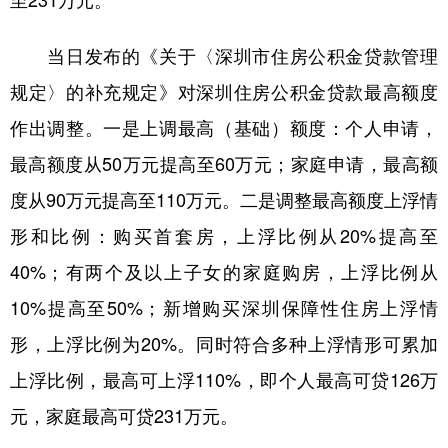
至231万元。
学术中国
乡村振兴
银龄
溯源中国
当日发布的《关于〈深圳市住房公积金贷款管理
城市
旅游
能源
会展
规定〉的补充规定》对深圳住房公积金贷款最高额度
彩票
娱乐
时尚
悦读
作出调整。一是上调最高（基础）额度：个人申请，
最高额度从50万元提高至60万元；家庭申请，最高额
公益
一带一路
亚太网
上市公司
度从90万元提高至110万元。二是调整最高额度上浮情
文化产业
形和比例：购买首套房，上浮比例从20%提高至
40%；有两个及以上子女的家庭购房，上浮比例从
地方频道
10%提高至50%；新增购买深圳保障性住房上浮情
北京
天津
河北
山西
形，上浮比例为20%。同时符合多种上浮情形可累加
辽宁
吉林
上海
江苏
上浮比例，最高可上浮110%，即个人最高可贷126万
浙江
安徽
福建
江西
元，家庭最高可贷231万元。