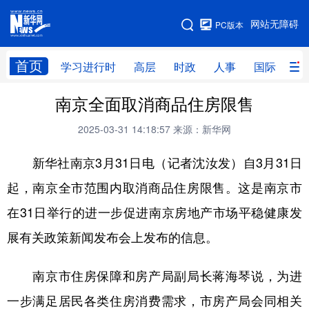
手机版
网站无障碍
PC版本
网站地图
首页
学习进行时
高层
时政
人事
国际
财
南京全面取消商品住房限售
学习进行时
高层
时政
人事
2025-03-31 14:18:57
来源：新华网
国际
财经
网评
港澳
新华社南京3月31日电（记者沈汝发）自3月31日
台湾
思客智库
全球连线
教育
起，南京全市范围内取消商品住房限售。这是南京市
科技
科创
量子
体育
在31日举行的进一步促进南京房地产市场平稳健康发
文化
书画
健康
军事
展有关政策新闻发布会上发布的信息。
访谈
视频
图片
政务
南京市住房保障和房产局副局长蒋海琴说，为进
法律
中央文件
金融
汽车
一步满足居民各类住房消费需求，市房产局会同相关
食品
人居
信息化
数字经济