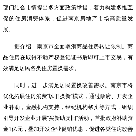
部门结合市情提出多方面政策举措，着力构建多维互
学术中国
乡村振兴
银龄
溯源中国
促的住房消费体系，促进南京房地产市场高质量发
城市
旅游
能源
会展
展。
彩票
娱乐
时尚
悦读
据介绍，南京市全面取消商品住房转让限制。商
公益
一带一路
亚太网
上市公司
品住房在取得不动产权登记证书后即可上市交易，有
文化产业
效满足居民各类住房置换需求。
同时，进一步满足居民置换改善需求。南京市将
地方频道
优化拓展住房消费“以旧换新”模式，通过政府、开发企
北京
天津
河北
山西
业补助，金融机构支持，经纪机构帮卖等方式，组织
辽宁
吉林
上海
江苏
引导开发企业开展“买新助卖旧”活动，首批政府补助资
浙江
安徽
福建
江西
金1亿元，叠加开发企业促销优惠，促进各类住房改善