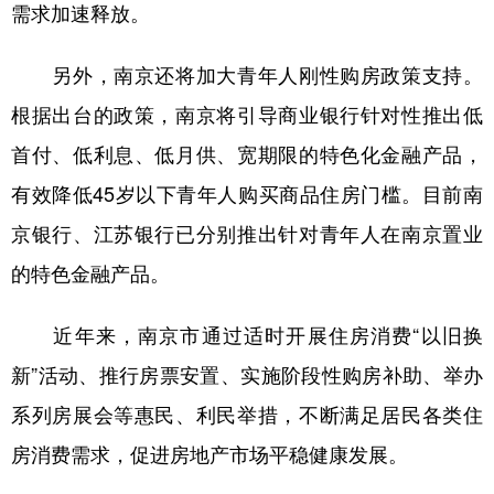
山东
河南
湖北
湖南
需求加速释放。
广东
广西
海南
重庆
另外，南京还将加大青年人刚性购房政策支持。
四川
贵州
云南
西藏
根据出台的政策，南京将引导商业银行针对性推出低
陕西
甘肃
青海
宁夏
首付、低利息、低月供、宽期限的特色化金融产品，
新疆
内蒙古
黑龙江
有效降低45岁以下青年人购买商品住房门槛。目前南
京银行、江苏银行已分别推出针对青年人在南京置业
多语种频道
的特色金融产品。
English
Español
Français
عربى
近年来，南京市通过适时开展住房消费“以旧换
Русский язык
日本語
한국어
新”活动、推行房票安置、实施阶段性购房补助、举办
系列房展会等惠民、利民举措，不断满足居民各类住
Deutsch
Português
房消费需求，促进房地产市场平稳健康发展。