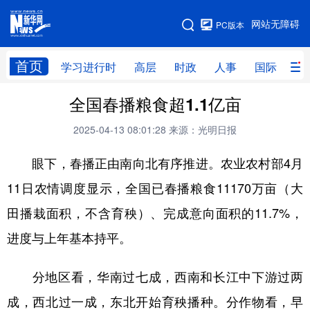
手机版
网站无障碍
PC版本
网站地图
首页
学习进行时
高层
时政
人事
国际
财
全国春播粮食超1.1亿亩
学习进行时
高层
时政
人事
2025-04-13 08:01:28
来源：光明日报
国际
财经
网评
港澳
眼下，春播正由南向北有序推进。农业农村部4月
台湾
思客智库
全球连线
教育
11日农情调度显示，全国已春播粮食11170万亩（大
科技
科创
量子
体育
田播栽面积，不含育秧）、完成意向面积的11.7%，
文化
书画
健康
军事
进度与上年基本持平。
访谈
视频
图片
政务
分地区看，华南过七成，西南和长江中下游过两
法律
中央文件
金融
汽车
成，西北过一成，东北开始育秧播种。分作物看，早
食品
人居
信息化
数字经济