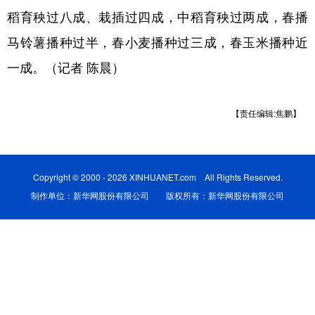
稻育秧过八成、栽插过四成，中稻育秧过两成，春播
学术中国
乡村振兴
银龄
溯源中国
马铃薯播种过半，春小麦播种过三成，春玉米播种近
城市
旅游
能源
会展
一成。（记者 陈晨）
彩票
娱乐
时尚
悦读
【责任编辑:焦鹏】
公益
一带一路
亚太网
上市公司
文化产业
Copyright © 2000 - 2026 XINHUANET.com All Rights Reserved.
制作单位：新华网股份有限公司 版权所有：新华网股份有限公司
地方频道
北京
天津
河北
山西
辽宁
吉林
上海
江苏
浙江
安徽
福建
江西