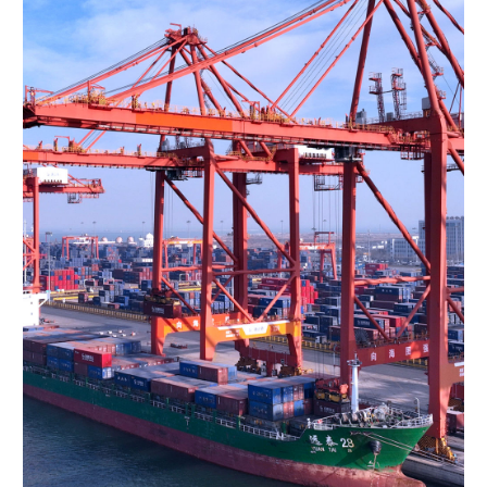
学术中国
乡村振兴
银龄
溯源中国
城市
旅游
能源
会展
彩票
娱乐
时尚
悦读
公益
一带一路
亚太网
上市公司
文化产业
地方频道
北京
天津
河北
山西
辽宁
吉林
上海
江苏
浙江
安徽
福建
江西