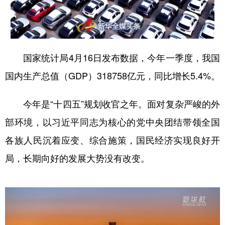
山东
河南
湖北
湖南
广东
广西
海南
重庆
四川
贵州
云南
西藏
国家统计局4月16日发布数据，今年一季度，我国
陕西
甘肃
青海
宁夏
国内生产总值（GDP）318758亿元，同比增长5.4%。
新疆
内蒙古
黑龙江
今年是“十四五”规划收官之年。面对复杂严峻的外
部环境，以习近平同志为核心的党中央团结带领全国
多语种频道
各族人民沉着应变、综合施策，国民经济实现良好开
English
Español
Français
عربى
局，长期向好的发展大势没有改变。
Русский язык
日本語
한국어
Deutsch
Português