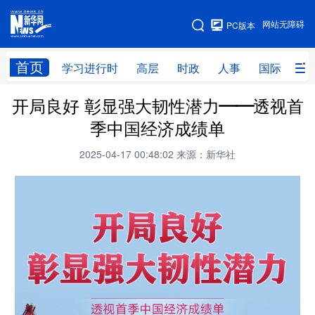
手机版
网站无障碍
PC版本
网站地图
首页
学习进行时
高层
时政
人事
国际
财
开局良好 彰显强大韧性潜力——透视首
学习进行时
高层
时政
人事
季中国经济成绩单
国际
财经
网评
港澳
2025-04-17 00:48:02
来源：新华社
台湾
思客智库
全球连线
教育
科技
科创
量子
体育
文化
书画
健康
军事
访谈
视频
图片
政务
法律
中央文件
金融
汽车
食品
人居
信息化
数字经济