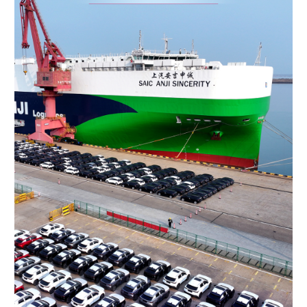
学术中国
乡村振兴
银龄
溯源中国
城市
旅游
能源
会展
彩票
娱乐
时尚
悦读
公益
一带一路
亚太网
上市公司
文化产业
地方频道
北京
天津
河北
山西
辽宁
吉林
上海
江苏
浙江
安徽
福建
江西