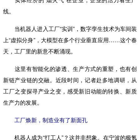
实体经济的“烟火气”在企业，企业的活力看生产
线。
学术中国
乡村振兴
银龄
溯源中国
城市
旅游
能源
会展
当机器人进入工厂“实训”，数字孪生技术为车间装
彩票
娱乐
时尚
悦读
上“虚拟分身”，大模型在多个行业垂直应用……这个春
天，工厂里的新意不断涌现。
公益
一带一路
亚太网
上市公司
文化产业
这里有智能化的渗透、生产方式的重塑，也有创
新链产业链的交融。近段时间，记者赴多地调研，从
地方频道
工厂之变探寻产业之变，感受新旧动能的转换、新质
生产力的发展。
北京
天津
河北
山西
辽宁
吉林
上海
江苏
工厂焕新，制造业有了新面孔
浙江
安徽
福建
江西
机器人成为“打工人”？这并非想象。在宁波的极氪