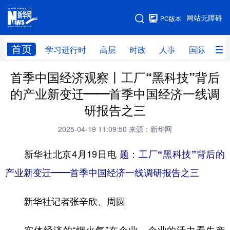
手机版
网站无障碍
PC版本
网站地图
首页
学习进行时
高层
时政
人事
国际
财
首季中国经济观察丨工厂“黑科技”背后
学习进行时
高层
时政
人事
的产业新变迁——首季中国经济一线调
国际
财经
网评
港澳
研报告之三
台湾
思客智库
全球连线
教育
2025-04-19 11:09:50
来源：新华网
科技
科创
量子
体育
新华社北京4月19日电
题：工厂“黑科技”背后的
文化
书画
健康
军事
产业新变迁——首季中国经济一线调研报告之三
访谈
视频
图片
政务
新华社记者张辛欣、周圆
法律
中央文件
金融
汽车
食品
人居
信息化
数字经济