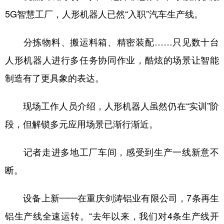
山东
河南
湖北
湖南
5G智慧工厂，人形机器人已然“入职”汽车生产线。
广东
广西
海南
重庆
分拣物料、搬运料箱、精密装配……只见数十台
四川
贵州
云南
西藏
人形机器人进行多任务协同作业，酷炫的场景让智能
陕西
甘肃
青海
宁夏
制造有了更具象的表达。
新疆
内蒙古
黑龙江
现场工作人员介绍，人形机器人虽然仍在“实训”阶
多语种频道
段，但解锁多元应用场景已渐行渐近。
English
Español
Français
عربى
记者走进多地工厂车间，感受到生产一线新意不
Русский язык
日本語
한국어
断。
Deutsch
Português
设备上新——在重庆剑涛铝业有限公司，7条再生
铝生产线全速运转。“去年以来，我们对4条生产线开