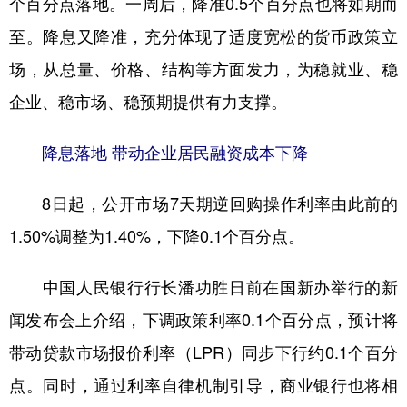
个百分点落地。一周后，降准0.5个百分点也将如期而
至。降息又降准，充分体现了适度宽松的货币政策立
学术中国
乡村振兴
银龄
溯源中国
场，从总量、价格、结构等方面发力，为稳就业、稳
城市
旅游
能源
会展
企业、稳市场、稳预期提供有力支撑。
彩票
娱乐
时尚
悦读
公益
一带一路
亚太网
上市公司
降息落地 带动企业居民融资成本下降
文化产业
8日起，公开市场7天期逆回购操作利率由此前的
1.50%调整为1.40%，下降0.1个百分点。
地方频道
中国人民银行行长潘功胜日前在国新办举行的新
北京
天津
河北
山西
闻发布会上介绍，下调政策利率0.1个百分点，预计将
辽宁
吉林
上海
江苏
带动贷款市场报价利率（LPR）同步下行约0.1个百分
浙江
安徽
福建
江西
点。同时，通过利率自律机制引导，商业银行也将相