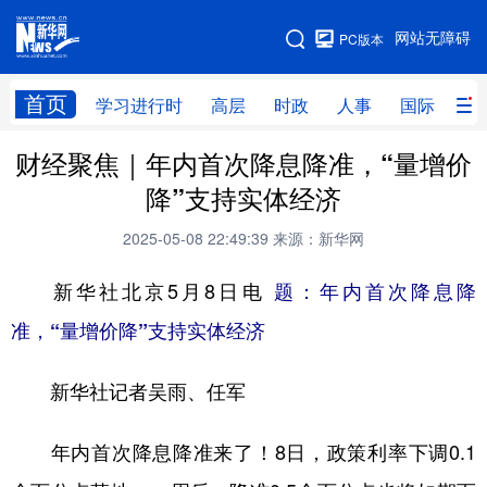
手机版
网站无障碍
PC版本
网站地图
首页
学习进行时
高层
时政
人事
国际
财
财经聚焦｜年内首次降息降准，“量增价
学习进行时
高层
时政
人事
降”支持实体经济
国际
财经
网评
港澳
2025-05-08 22:49:39
来源：新华网
台湾
思客智库
全球连线
教育
新华社北京5月8日电
题：年内首次降息降
科技
科创
量子
体育
准，“量增价降”支持实体经济
文化
书画
健康
军事
新华社记者吴雨、任军
访谈
视频
图片
政务
法律
中央文件
金融
汽车
年内首次降息降准来了！8日，政策利率下调0.1
食品
人居
信息化
数字经济