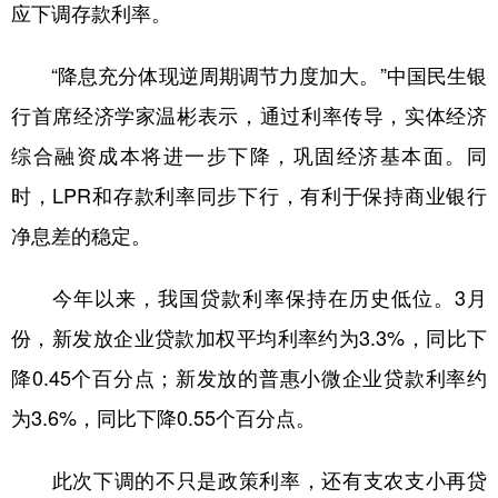
山东
河南
湖北
湖南
应下调存款利率。
广东
广西
海南
重庆
“降息充分体现逆周期调节力度加大。”中国民生银
四川
贵州
云南
西藏
行首席经济学家温彬表示，通过利率传导，实体经济
陕西
甘肃
青海
宁夏
综合融资成本将进一步下降，巩固经济基本面。同
新疆
内蒙古
黑龙江
时，LPR和存款利率同步下行，有利于保持商业银行
净息差的稳定。
多语种频道
今年以来，我国贷款利率保持在历史低位。3月
English
Español
Français
عربى
份，新发放企业贷款加权平均利率约为3.3%，同比下
Русский язык
日本語
한국어
降0.45个百分点；新发放的普惠小微企业贷款利率约
为3.6%，同比下降0.55个百分点。
Deutsch
Português
此次下调的不只是政策利率，还有支农支小再贷