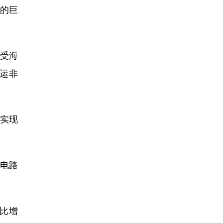
的巨
广受海
运非
实现
成电路
比增