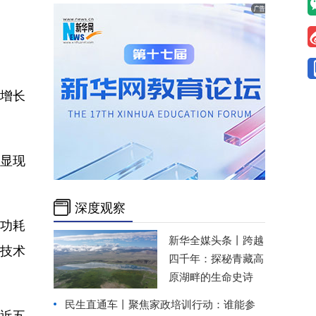
比增长
也显现
深度观察
的功耗
新华全媒头条丨
跨越
体技术
四千年：探秘青藏高
原湖畔的生命史诗
民生直通车丨
聚焦家政培训行动：谁能参
近五