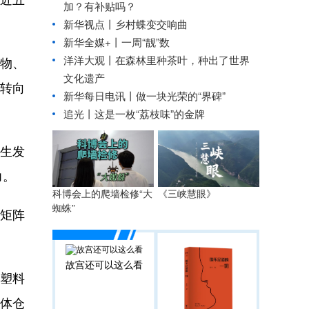
加？有补贴吗？
新华视点丨
乡村蝶变交响曲
新华全媒+丨
一周“靓”数
洋洋大观丨在森林里种茶叶，种出了世界
物、
文化遗产
转向
新华每日电讯丨
做一块光荣的“界碑”
追光丨这是一枚“荔枝味”的金牌
生发
力。
科博会上的爬墙检修“大
《三峡慧眼》
蜘蛛”
牌矩阵
故宫还可以这么看
塑料
立体仓