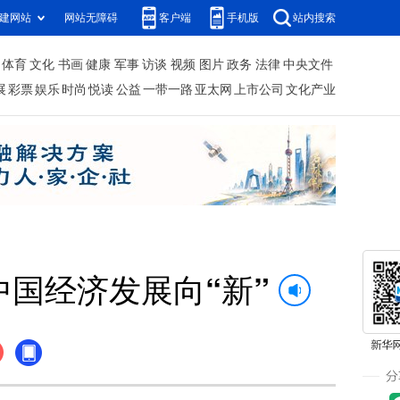
建网站
网站无障碍
客户端
手机版
站内搜索
体育
文化
书画
健康
军事
访谈
视频
图片
政务
法律
中央文件
展
彩票
娱乐
时尚
悦读
公益
一带一路
亚太网
上市公司
文化产业
中国经济发展向“新”