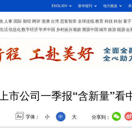
ENGLISH
新华报刊
地方频道
承
政
人事
国际
财经
网评
港澳
台湾
思客智库
全球连线
教育
科技
科创
量子
生活
信息化
数字经济
学术中国
乡村振兴
银龄
溯源中国
城市
旅游
能源
会
上市公司一季报“含新量”看
字体：
小
中
大
分享到：