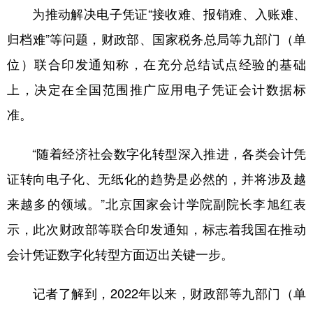
为推动解决电子凭证“接收难、报销难、入账难、
学术中国
乡村振兴
银龄
溯源中国
归档难”等问题，财政部、国家税务总局等九部门（单
城市
旅游
能源
会展
位）联合印发通知称，在充分总结试点经验的基础
彩票
娱乐
时尚
悦读
上，决定在全国范围推广应用电子凭证会计数据标
准。
公益
一带一路
亚太网
上市公司
文化产业
“随着经济社会数字化转型深入推进，各类会计凭
证转向电子化、无纸化的趋势是必然的，并将涉及越
地方频道
来越多的领域。”北京国家会计学院副院长李旭红表
示，此次财政部等联合印发通知，标志着我国在推动
北京
天津
河北
山西
会计凭证数字化转型方面迈出关键一步。
辽宁
吉林
上海
江苏
浙江
安徽
福建
江西
记者了解到，2022年以来，财政部等九部门（单