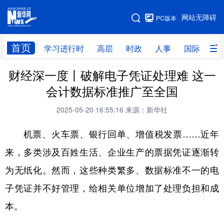
手机版
网站无障碍
PC版本
网站地图
首页
学习进行时
高层
时政
人事
国际
财
财经深一度丨破解电子凭证处理难 这一
学习进行时
高层
时政
人事
会计数据标准推广至全国
国际
财经
网评
港澳
2025-05-20 16:55:16
来源：新华社
台湾
思客智库
全球连线
教育
机票、火车票、银行回单、增值税发票……近年
科技
科创
量子
体育
来，多类涉及百姓生活、企业生产的票据凭证逐渐转
文化
书画
健康
军事
为无纸化。然而，这些种类繁多、数据标准不一的电
访谈
视频
图片
政务
子凭证并不好管理，给相关单位增加了处理负担和成
法律
中央文件
金融
汽车
本。
食品
人居
信息化
数字经济