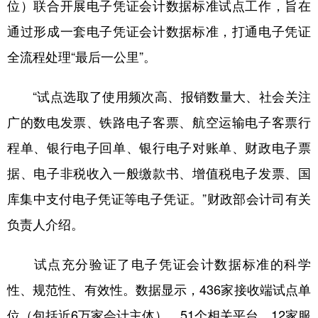
山东
河南
湖北
湖南
位）联合开展电子凭证会计数据标准试点工作，旨在
通过形成一套电子凭证会计数据标准，打通电子凭证
广东
广西
海南
重庆
全流程处理“最后一公里”。
四川
贵州
云南
西藏
陕西
甘肃
青海
宁夏
“试点选取了使用频次高、报销数量大、社会关注
广的数电发票、铁路电子客票、航空运输电子客票行
新疆
内蒙古
黑龙江
程单、银行电子回单、银行电子对账单、财政电子票
据、电子非税收入一般缴款书、增值税电子发票、国
多语种频道
库集中支付电子凭证等电子凭证。”财政部会计司有关
English
Español
Français
عربى
负责人介绍。
Русский язык
日本語
한국어
试点充分验证了电子凭证会计数据标准的科学
Deutsch
Português
性、规范性、有效性。数据显示，436家接收端试点单
位（包括近6万家会计主体）、51个相关平台、12家服