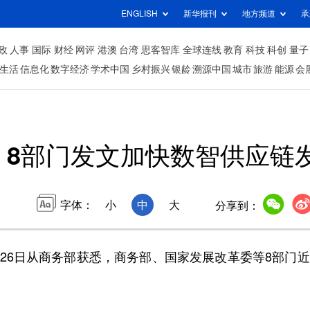
ENGLISH
新华报刊
地方频道
承
政
人事
国际
财经
网评
港澳
台湾
思客智库
全球连线
教育
科技
科创
量子
生活
信息化
数字经济
学术中国
乡村振兴
银龄
溯源中国
城市
旅游
能源
会
8部门发文加快数智供应链
字体：
小
中
大
分享到：
26日从商务部获悉，商务部、国家发展改革委等8部门
。