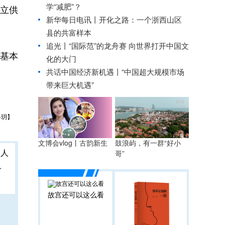
学“减肥”？
立供
新华每日电讯丨
开化之路：一个浙西山区
县的共富样本
追光丨
“国际范”的龙舟赛 向世界打开中国文
基本
化的大门
共话中国经济新机遇丨“中国超大规模市场
带来巨大机遇”
谷玥】
文博会vlog丨古韵新生
鼓浪屿，有一群“好小
哥”
人
故宫还可以这么看