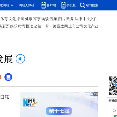
建网站
网站无障碍
客户端
手机版
站内搜索
体育
文化
书画
健康
军事
访谈
视频
图片
政务
法律
中央文件
展
彩票
娱乐
时尚
悦读
公益
一带一路
亚太网
上市公司
文化产业
发展
近日联