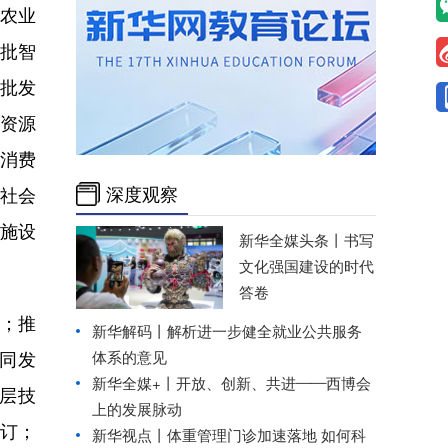
农业
批智
批发
资源
消费
深度观察
全社会
施设
新华全媒头条丨
书写
文化强国建设的时代
答卷
；推
新华解码丨解析进一步健全就业公共服务
体系的意见
同发
新华全媒+丨
开放、创新、共进——西博会
层技
上的发展脉动
订；
新华视点丨
体重管理门诊加速落地 如何科