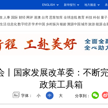
ENGLISH
新华报刊
地方频道
承
政
人事
国际
财经
网评
港澳
台湾
思客智库
全球连线
教育
科技
科创
量子
生活
信息化
数字经济
学术中国
乡村振兴
银龄
溯源中国
城市
旅游
能源
会
会丨国家发展改革委：不断
政策工具箱
字体：
小
中
大
分享到：