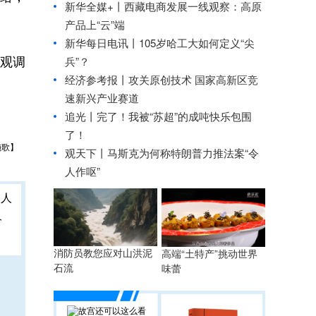
新华全媒+丨
西藏电商发展一线观察：高原
产品上“云”端
新华每日电讯丨
105岁哈工大如何定义“尖
观调
兵”？
经济参考报丨
攻关原创技术 国家高新区竞
速新兴产业赛道
追光丨
完了！我被“苏超”的成吨快乐包围
了！
施歌】
观天下丨马斯克为何称特朗普力推法案“令
人作呕”
人
消防员教您应对山洪泥
高端“土特产”挑动世界
石流
味蕾