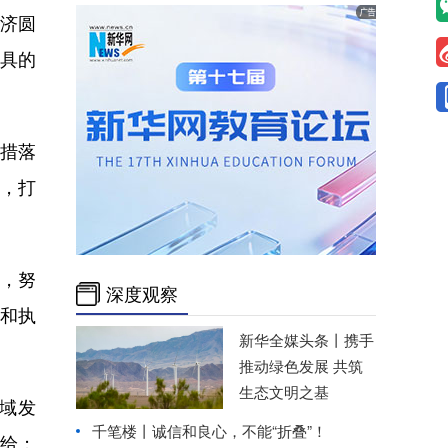
济圆
工具的
措落
，打
，努
深度观察
定和执
新华全媒头条丨
携手
推动绿色发展 共筑
生态文明之基
域发
千笔楼丨诚信和良心，不能“折叠”！
供给；