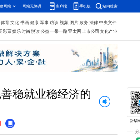
建网站
网站无障碍
客户端
手机版
站内搜索
体育
文化
书画
健康
军事
访谈
视频
图片
政务
法律
中央文件
展
彩票
娱乐
时尚
悦读
公益
一带一路
亚太网
上市公司
文化产业
完善稳就业稳经济的