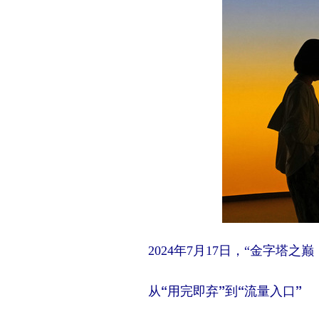
即时零
场
，当
礼
2024年7月17日，“金字塔之
从“用完即弃”到“流量入口”