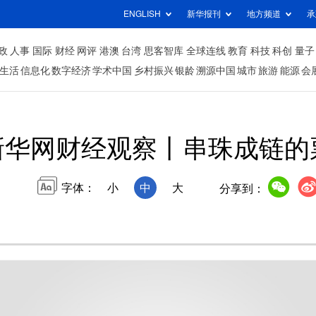
ENGLISH
新华报刊
地方频道
承
政
人事
国际
财经
网评
港澳
台湾
思客智库
全球连线
教育
科技
科创
量子
生活
信息化
数字经济
学术中国
乡村振兴
银龄
溯源中国
城市
旅游
能源
会
新华网财经观察丨串珠成链的
字体：
小
中
大
分享到：