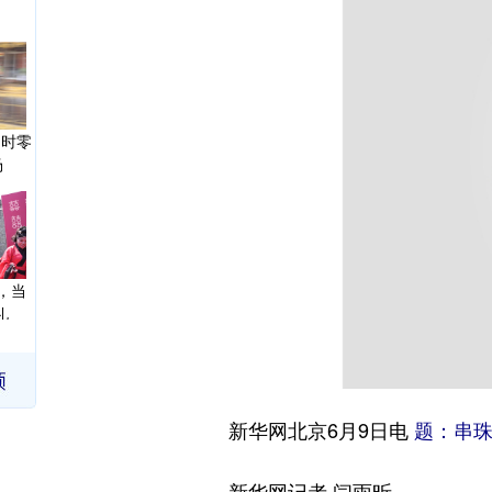
即时零
场
，当
礼
新华网北京6月9日电
题：串