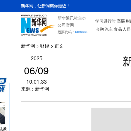
新华通讯社主办
学习进行时
高层
时
公司官网
金融
汽车
食品
人居
股票代码：
603888
新华网
>
财经
> 正文
调查
2025
06/09
10:01:33
来源：新华网
鸟”
乱象