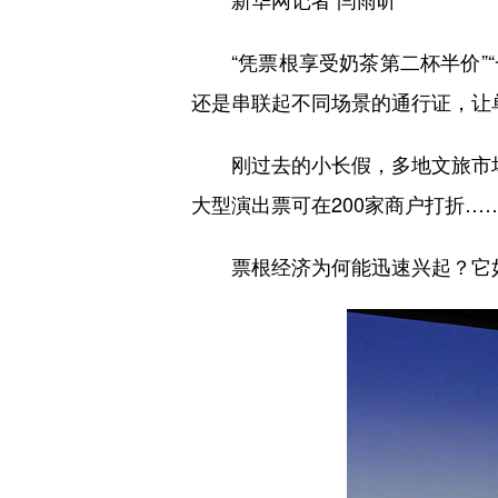
新华网记者 闫雨昕
“凭票根享受奶茶第二杯半价”“
还是串联起不同场景的通行证，让
调查
刚过去的小长假，多地文旅市场
大型演出票可在200家商户打折
票根经济为何能迅速兴起？它如
鸟”
乱象