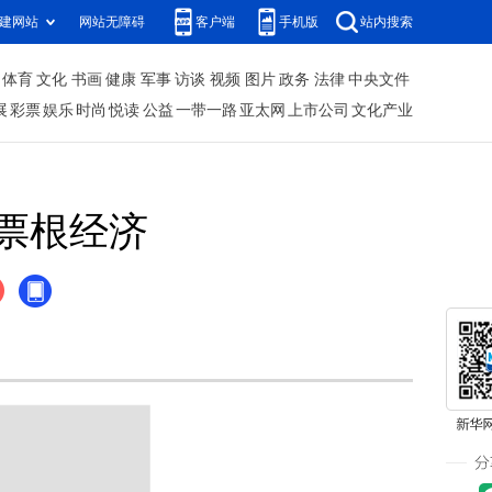
建网站
网站无障碍
客户端
手机版
站内搜索
体育
文化
书画
健康
军事
访谈
视频
图片
政务
法律
中央文件
展
彩票
娱乐
时尚
悦读
公益
一带一路
亚太网
上市公司
文化产业
票根经济