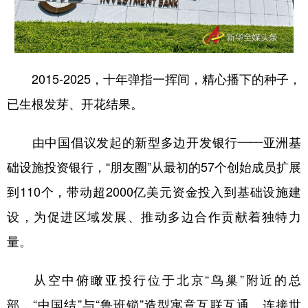
山东
河南
湖北
湖南
广东
广西
海南
重庆
四川
贵州
云南
西藏
2015-2025，十年弹指一挥间，精心播下的种子，
陕西
甘肃
青海
宁夏
已生根发芽、开花结果。
新疆
内蒙古
黑龙江
由中国倡议发起的新型多边开发银行——亚洲基
础设施投资银行，“朋友圈”从最初的57个创始成员扩展
多语种频道
到110个，带动超2000亿美元资金投入到基础设施建
English
Español
Français
عربى
设，为促进区域发展、推动多边合作贡献着独特力
Русский язык
日本語
한국어
量。
Deutsch
Português
从空中俯瞰亚投行位于北京“鸟巢”附近的总
部，“中国结”与“鲁班锁”造型寓意互联互通、连接世