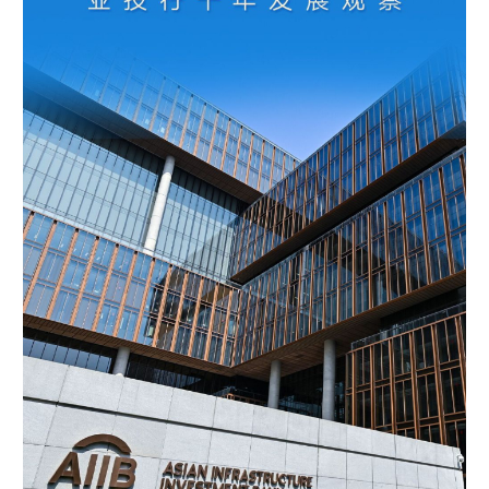
学术中国
乡村振兴
银龄
溯源中国
城市
旅游
能源
会展
彩票
娱乐
时尚
悦读
公益
一带一路
亚太网
上市公司
文化产业
地方频道
北京
天津
河北
山西
辽宁
吉林
上海
江苏
浙江
安徽
福建
江西