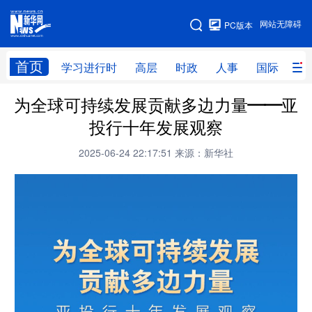
手机版
网站无障碍
PC版本
网站地图
首页
学习进行时
高层
时政
人事
国际
财
为全球可持续发展贡献多边力量——亚
学习进行时
高层
时政
人事
投行十年发展观察
国际
财经
网评
港澳
2025-06-24 22:17:51
来源：新华社
台湾
思客智库
全球连线
教育
科技
科创
量子
体育
文化
书画
健康
军事
访谈
视频
图片
政务
法律
中央文件
金融
汽车
食品
人居
信息化
数字经济