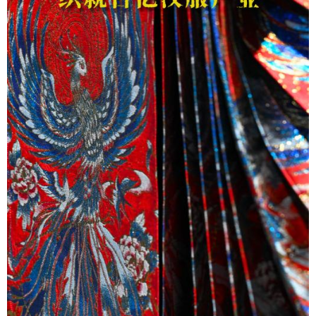
学术中国
乡村振兴
银龄
溯源中国
城市
旅游
能源
会展
彩票
娱乐
时尚
悦读
公益
一带一路
亚太网
上市公司
文化产业
地方频道
北京
天津
河北
山西
辽宁
吉林
上海
江苏
浙江
安徽
福建
江西