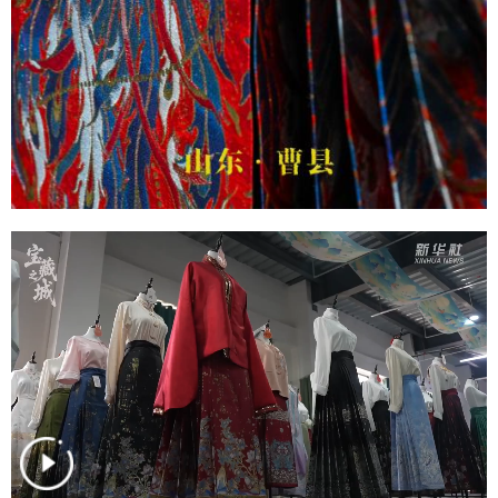
山东
河南
湖北
湖南
广东
广西
海南
重庆
四川
贵州
云南
西藏
陕西
甘肃
青海
宁夏
新疆
内蒙古
黑龙江
多语种频道
English
Español
Français
عربى
Русский язык
日本語
한국어
Deutsch
Português