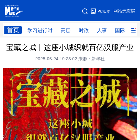
手机版
网站无障碍
PC版本
网站地图
首页
学习进行时
高层
时政
人事
国际
财
宝藏之城丨这座小城织就百亿汉服产业
学习进行时
高层
时政
人事
2025-06-24 19:23:02
来源：新华社
国际
财经
网评
港澳
台湾
思客智库
全球连线
教育
科技
科创
量子
体育
文化
书画
健康
军事
访谈
视频
图片
政务
法律
中央文件
金融
汽车
食品
人居
信息化
数字经济