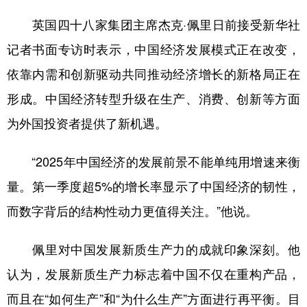
英国四十八家集团主席杰克·佩里日前接受新华社
学术中国
乡村振兴
银龄
溯源中国
记者书面专访时表示，中国经济发展模式正在改变，
城市
旅游
能源
会展
依靠内需和创新驱动共同推动经济增长的新格局正在
彩票
娱乐
时尚
悦读
形成。中国经济转型升级在生产、消费、创新等方面
公益
一带一路
亚太网
上市公司
为外国投资者提供了新机遇。
文化产业
“2025年中国经济的发展前景不能单纯用增速来衡
量。第一季度超5%的增长率显示了中国经济的韧性，
地方频道
而数字背后的结构性动力更值得关注。”他说。
北京
天津
河北
山西
佩里对中国发展新质生产力的成就印象深刻。他
辽宁
吉林
上海
江苏
认为，发展新质生产力标志着中国不仅在重构产品，
浙江
安徽
福建
江西
而且在“如何生产”和“为什么生产”方面进行再平衡。目