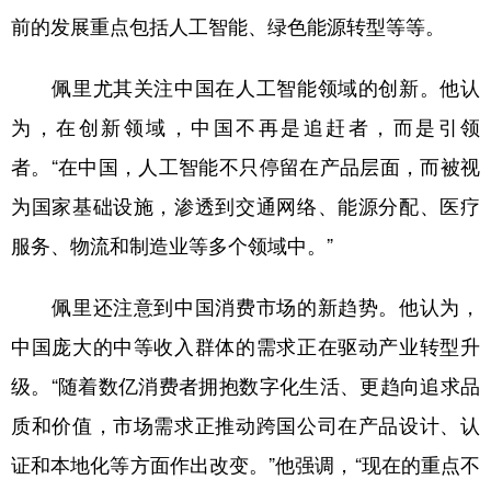
山东
河南
湖北
湖南
前的发展重点包括人工智能、绿色能源转型等等。
广东
广西
海南
重庆
佩里尤其关注中国在人工智能领域的创新。他认
四川
贵州
云南
西藏
为，在创新领域，中国不再是追赶者，而是引领
陕西
甘肃
青海
宁夏
者。“在中国，人工智能不只停留在产品层面，而被视
新疆
内蒙古
黑龙江
为国家基础设施，渗透到交通网络、能源分配、医疗
服务、物流和制造业等多个领域中。”
多语种频道
佩里还注意到中国消费市场的新趋势。他认为，
English
Español
Français
عربى
中国庞大的中等收入群体的需求正在驱动产业转型升
Русский язык
日本語
한국어
级。“随着数亿消费者拥抱数字化生活、更趋向追求品
Deutsch
Português
质和价值，市场需求正推动跨国公司在产品设计、认
证和本地化等方面作出改变。”他强调，“现在的重点不