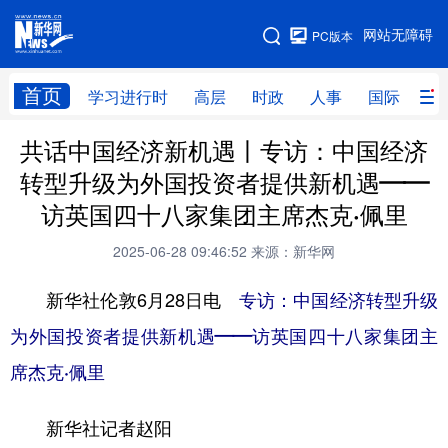
手机版
网站无障碍
PC版本
网站地图
首页
学习进行时
高层
时政
人事
国际
财
共话中国经济新机遇丨专访：中国经济
学习进行时
高层
时政
人事
转型升级为外国投资者提供新机遇——
国际
财经
网评
港澳
访英国四十八家集团主席杰克·佩里
台湾
思客智库
全球连线
教育
2025-06-28 09:46:52
来源：新华网
科技
科创
量子
体育
新华社伦敦6月28日电
专访：中国经济转型升级
文化
书画
健康
军事
为外国投资者提供新机遇——访英国四十八家集团主
访谈
视频
图片
政务
席杰克·佩里
法律
中央文件
金融
汽车
新华社记者赵阳
食品
人居
信息化
数字经济