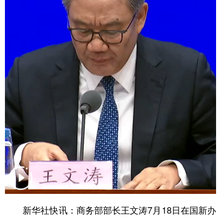
学术中国
乡村振兴
银龄
溯源中国
城市
旅游
能源
会展
彩票
娱乐
时尚
悦读
公益
一带一路
亚太网
上市公司
文化产业
地方频道
北京
天津
河北
山西
辽宁
吉林
上海
江苏
浙江
安徽
福建
江西
新华社快讯：商务部部长王文涛7月18日在国新办