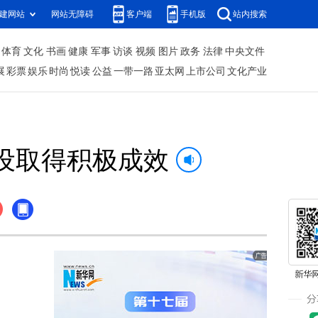
建网站
网站无障碍
客户端
手机版
站内搜索
体育
文化
书画
健康
军事
访谈
视频
图片
政务
法律
中央文件
展
彩票
娱乐
时尚
悦读
公益
一带一路
亚太网
上市公司
文化产业
设取得积极成效