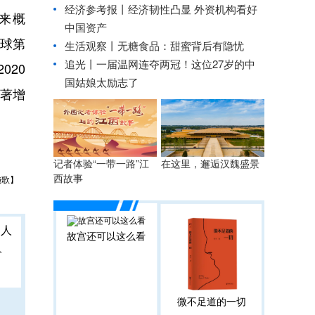
经济参考报丨
经济韧性凸显 外资机构看好
来概
中国资产
全球第
生活观察丨无糖食品：甜蜜背后有隐忧
追光丨
一届温网连夺两冠！这位27岁的中
020
国姑娘太励志了
显著增
记者体验“一带一路”江
在这里，邂逅汉魏盛景
西故事
施歌】
故宫还可以这么看
人
微不足道的一切