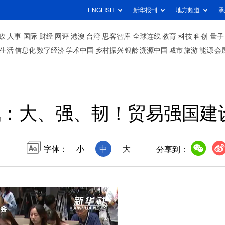
ENGLISH
新华报刊
地方频道
承
政
人事
国际
财经
网评
港澳
台湾
思客智库
全球连线
教育
科技
科创
量子
生活
信息化
数字经济
学术中国
乡村振兴
银龄
溯源中国
城市
旅游
能源
会
讯：大、强、韧！贸易强国建
字体：
小
中
大
分享到：