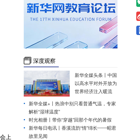
深度观察
新华全媒头条丨
中国
以高水平对外开放为
世界经济注入暖流
新华全媒+丨
热浪中别只看普通气温，专家
解析“湿球温度”
时光相册丨带你“穿越”回那个年代的暑假
新华每日电讯丨
香溪流韵“情”绵长——昭君
故里见闻
布会上