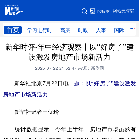
手机版
网站无障碍
PC版本
网站地图
首页
学习进行时
高层
时政
人事
国际
财
新华时评·年中经济观察丨以“好房子”建
学习进行时
高层
时政
人事
设激发房地产市场新活力
国际
财经
网评
港澳
2025-07-22 21:52:47
来源：新华网
台湾
思客智库
全球连线
教育
新华社北京7月22日电
题：以“好房子”建设激发
科技
科创
量子
体育
房地产市场新活力
文化
书画
健康
军事
新华社记者王优玲
访谈
视频
图片
政务
法律
中央文件
金融
汽车
统计数据显示，今年上半年，房地产市场虽然有
食品
人居
信息化
数字经济