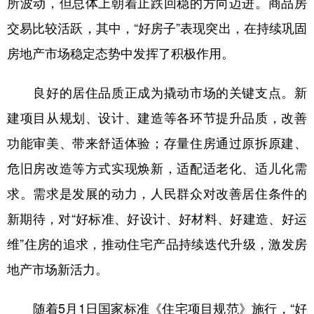
所波动，但总体上朝着止跌回稳的方向迈进。商品房
交易比较活跃，其中，“好房子”表现突出，在持续巩固
学术中国
乡村振兴
银龄
溯源中国
房地产市场稳定态势中发挥了积极作用。
城市
旅游
能源
会展
彩票
娱乐
时尚
悦读
良好的居住品质正成为撬动市场的关键支点。新
公益
一带一路
亚太网
上市公司
建项目从规划、设计、建造等各环节提升品质，改善
功能审美、带来舒适体验；存量住房通过原拆原建、
文化产业
危旧房改造等方式实现焕新，适配适老化、适儿化需
求。需求是发展的动力，人民群众对改善居住条件的
地方频道
新期待，对“好标准、好设计、好材料、好建造、好运
北京
天津
河北
山西
维”住房的追求，推动住宅产品持续迭代升级，激发房
辽宁
吉林
上海
江苏
地产市场新活力。
浙江
安徽
福建
江西
随着5月1日国家标准《住宅项目规范》施行，“好