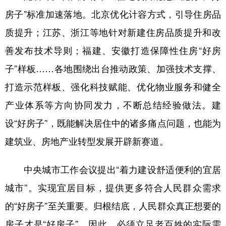
山东
河南
湖北
湖南
房子”标准加速落地。北京优化计容方式，引导住房品
广东
广西
海南
重庆
质提升；江苏、浙江等地针对新建住房品质提升和改
四川
贵州
云南
西藏
善发布技术导则；福建、安徽打造保障性住房“好房
陕西
甘肃
青海
宁夏
子”样板……各地围绕出台推动政策、加强技术支撑、
打造示范样板、强化科技赋能、优化物业服务和健全
新疆
内蒙古
黑龙江
产业体系等方向协同发力，不断总结经验做法。建
设“好房子”，既能解决居住中的诸多痛点问题，也能为
多语种频道
建筑业、房地产业转型发展开辟新赛道。
English
Español
Français
عربى
Русский язык
日本語
한국어
中央城市工作会议提出“着力建设舒适便利的宜居
城市”。实现宜居目标，提供更多符合人民群众需求
Deutsch
Português
的“好房子”至关重要。归根结底，人民群众真正想要的
房子才是“好房子”。因此，必须立足老百姓的实际需