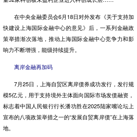
学术中国
乡村振兴
银龄
溯源中国
在中央金融委员会6月18日对外发布《关于支持加
城市
旅游
能源
会展
快建设上海国际金融中心的意见》后，一系列金融政
彩票
娱乐
时尚
悦读
策举措渐次落地，推动上海国际金融中心竞争力和影
响力不断增强，能级持续提升。
公益
一带一路
亚太网
上市公司
文化产业
离岸金融再加码
7月25日，上海自贸区离岸债券成功发行，发行规
地方频道
模5亿元，用于支持境外主体面向国际市场发债融资，
北京
天津
河北
山西
标志着中国人民银行行长潘功胜在2025陆家嘴论坛上
辽宁
吉林
上海
江苏
宣布的八项政策举措之一的“发展自贸离岸债”在上海落
浙江
安徽
福建
江西
地。