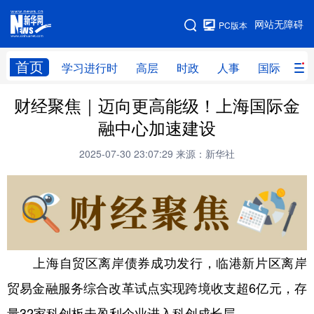
手机版
网站无障碍
PC版本
网站地图
首页
学习进行时
高层
时政
人事
国际
财
财经聚焦｜迈向更高能级！上海国际金
学习进行时
高层
时政
人事
融中心加速建设
国际
财经
网评
港澳
2025-07-30 23:07:29
来源：新华社
台湾
思客智库
全球连线
教育
科技
科创
量子
体育
文化
书画
健康
军事
访谈
视频
图片
政务
上海自贸区离岸债券成功发行，临港新片区离岸
法律
中央文件
金融
汽车
贸易金融服务综合改革试点实现跨境收支超6亿元，存
量32家科创板未盈利企业进入科创成长层……
食品
人居
信息化
数字经济