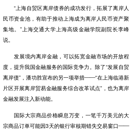
山东
河南
湖北
湖南
“上海自贸区离岸债券的成功发行，拓展了离岸人
广东
广西
海南
重庆
民币资金池，有助于推动上海成为离岸人民币资产聚
四川
贵州
云南
西藏
集地。”上海交通大学上海高级金融学院副院长李峰
陕西
甘肃
青海
宁夏
说。
新疆
内蒙古
黑龙江
发展境内离岸金融，可以拓宽金融市场的开放程
度，提升我国金融服务的国际竞争力。除了“发展自贸
多语种频道
离岸债”，潘功胜宣布的另一项举措——“在上海临港新
English
Español
Français
عربى
片区开展离岸贸易金融服务综合改革试点”，也为离岸
金融发展注入新动能。
Русский язык
日本語
한국어
Deutsch
Português
国际大宗商品价格瞬息万变，一笔千万美元的大
宗商品订单可能因3天的银行审核期错失交易窗口——