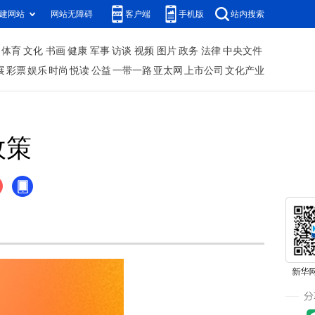
建网站
网站无障碍
客户端
手机版
站内搜索
体育
文化
书画
健康
军事
访谈
视频
图片
政务
法律
中央文件
展
彩票
娱乐
时尚
悦读
公益
一带一路
亚太网
上市公司
文化产业
政策