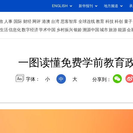
ENGLISH
新华报刊
地方频道
承
政
人事
国际
财经
网评
港澳
台湾
思客智库
全球连线
教育
科技
科创
量子
生活
信息化
数字经济
学术中国
乡村振兴
银龄
溯源中国
城市
旅游
能源
会
一图读懂免费学前教育
字体：
小
中
大
分享到：