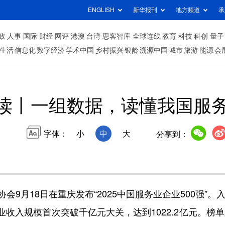
ENGLISH
新华报刊
地方频道
承
政
人事
国际
财经
网评
港澳
台湾
思客智库
全球连线
教育
科技
科创
量子
生活
信息化
数字经济
学术中国
乡村振兴
银龄
溯源中国
城市
旅游
能源
会
读丨一组数据，读懂我国服
字体：
小
中
大
分享到：
月18日在重庆发布“2025中国服务业企业500强”。入
业收入规模首次突破千亿元大关，达到1022.2亿元。榜单