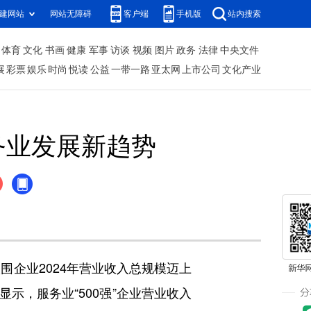
建网站
网站无障碍
客户端
手机版
站内搜索
体育
文化
书画
健康
军事
访谈
视频
图片
政务
法律
中央文件
展
彩票
娱乐
时尚
悦读
公益
一带一路
亚太网
上市公司
文化产业
务业发展新趋势
围企业2024年营业收入总规模迈上
显示，服务业“500强”企业营业收入