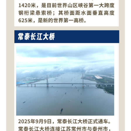
山东
河南
湖北
湖南
广东
广西
海南
重庆
四川
贵州
云南
西藏
陕西
甘肃
青海
宁夏
新疆
内蒙古
黑龙江
多语种频道
English
Español
Français
عربى
Русский язык
日本語
한국어
Deutsch
Português