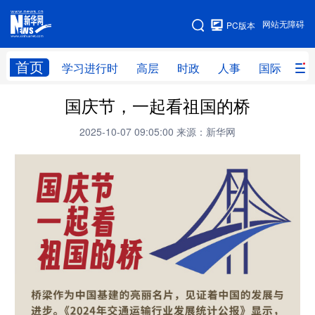
手机版
网站无障碍
PC版本
网站地图
首页
学习进行时
高层
时政
人事
国际
财
国庆节，一起看祖国的桥
学习进行时
高层
时政
人事
2025-10-07 09:05:00
来源：新华网
国际
财经
网评
港澳
台湾
思客智库
全球连线
教育
科技
科创
量子
体育
文化
书画
健康
军事
访谈
视频
图片
政务
法律
中央文件
金融
汽车
食品
人居
信息化
数字经济