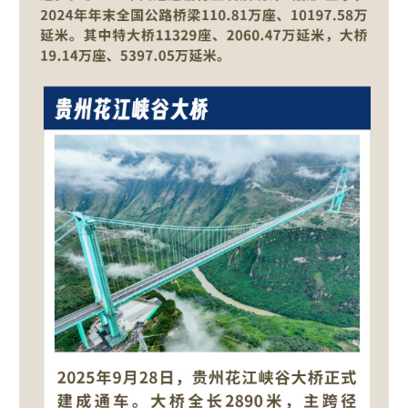
学术中国
乡村振兴
银龄
溯源中国
城市
旅游
能源
会展
彩票
娱乐
时尚
悦读
公益
一带一路
亚太网
上市公司
文化产业
地方频道
北京
天津
河北
山西
辽宁
吉林
上海
江苏
浙江
安徽
福建
江西