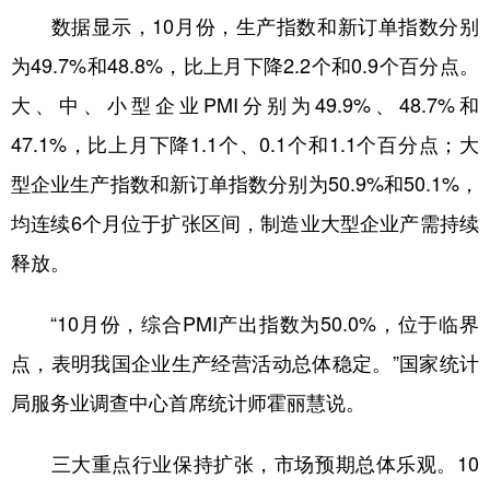
数据显示，10月份，生产指数和新订单指数分别
学术中国
乡村振兴
银龄
溯源中国
为49.7%和48.8%，比上月下降2.2个和0.9个百分点。
城市
旅游
能源
会展
大、中、小型企业PMI分别为49.9%、48.7%和
彩票
娱乐
时尚
悦读
47.1%，比上月下降1.1个、0.1个和1.1个百分点；大
公益
一带一路
亚太网
上市公司
型企业生产指数和新订单指数分别为50.9%和50.1%，
均连续6个月位于扩张区间，制造业大型企业产需持续
文化产业
释放。
地方频道
“10月份，综合PMI产出指数为50.0%，位于临界
北京
天津
河北
山西
点，表明我国企业生产经营活动总体稳定。”国家统计
局服务业调查中心首席统计师霍丽慧说。
辽宁
吉林
上海
江苏
浙江
安徽
福建
江西
三大重点行业保持扩张，市场预期总体乐观。10