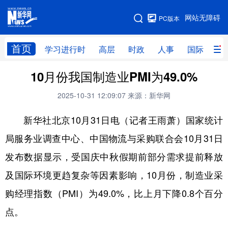
手机版
网站无障碍
PC版本
网站地图
首页
学习进行时
高层
时政
人事
国际
财
10月份我国制造业PMI为49.0%
学习进行时
高层
时政
人事
2025-10-31 12:09:07
来源：新华网
国际
财经
网评
港澳
新华社北京10月31日电（记者王雨萧）国家统计
台湾
思客智库
全球连线
教育
局服务业调查中心、中国物流与采购联合会10月31日
科技
科创
量子
体育
发布数据显示，受国庆中秋假期前部分需求提前释放
文化
书画
健康
军事
及国际环境更趋复杂等因素影响，10月份，制造业采
访谈
视频
图片
政务
购经理指数（PMI）为49.0%，比上月下降0.8个百分
法律
中央文件
金融
汽车
点。
食品
人居
信息化
数字经济