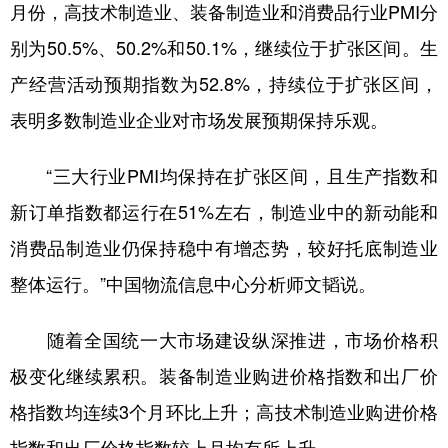
山东
河南
湖北
湖南
月份，高技术制造业、装备制造业和消费品行业PMI分
别为50.5%、50.2%和50.1%，继续位于扩张区间。生
广东
广西
海南
重庆
产经营活动预期指数为52.8%，持续位于扩张区间，
四川
贵州
云南
西藏
表明多数制造业企业对市场发展预期保持乐观。
陕西
甘肃
青海
宁夏
新疆
内蒙古
黑龙江
“三大行业PMI均保持在扩张区间，且生产指数和
新订单指数都运行在51%左右，制造业中的新动能和
多语种频道
消费品制造业仍保持稳中有增态势，较好托底制造业
整体运行。”中国物流信息中心分析师文韬说。
English
Español
Français
عربى
Русский язык
日本語
한국어
随着全国统一大市场建设纵深推进，市场价格积
极变化继续累积。装备制造业购进价格指数和出厂价
Deutsch
Português
格指数均连续3个月环比上升；高技术制造业购进价格