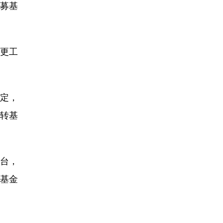
公募基
更工
定，
扭转基
台，
导基金