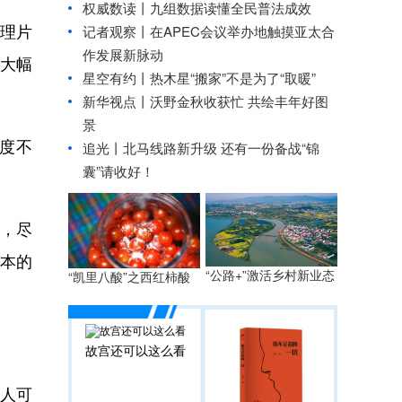
权威数读丨九组数据读懂全民普法成效
经理片
记者观察丨在APEC会议举办地触摸亚太合
作发展新脉动
大幅
星空有约丨
热木星“搬家”不是为了“取暖”
新华视点丨
沃野金秋收获忙 共绘丰年好图
景
度不
追光丨
北马线路新升级 还有一份备战“锦
囊”请收好！
，尽
为本的
“公路+”激活乡村新业态
“凯里八酸”之西红柿酸
故宫还可以这么看
人可