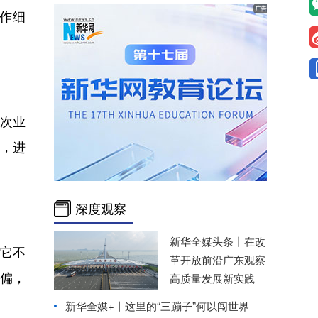
作细
次业
”，进
深度观察
新华全媒头条丨
在改
。它不
革开放前沿广东观察
偏，
高质量发展新实践
新华全媒+丨
这里的“三蹦子”何以闯世界