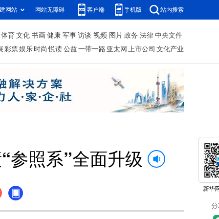
建网站
网站无障碍
客户端
手机版
站内搜索
体育
文化
书画
健康
军事
访谈
视频
图片
政务
法律
中央文件
展
彩票
娱乐
时尚
悦读
公益
一带一路
亚太网
上市公司
文化产业
“参照系”全面升级