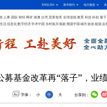
ENGLISH
新华报刊
地方频道
承
政
人事
国际
财经
网评
港澳
台湾
思客智库
全球连线
教育
科技
科创
量子
生活
信息化
数字经济
学术中国
乡村振兴
银龄
溯源中国
城市
旅游
能源
会
公募基金改革再“落子”，业绩
字体：
小
中
大
分享到：