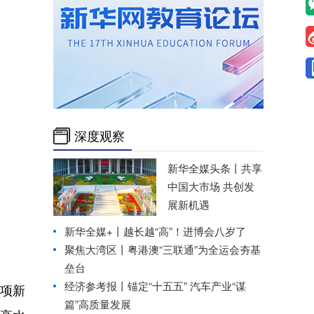
深度观察
新华全媒头条丨
共享
中国大市场 共创发
展新机遇
新华全媒+丨
越长越“高”！进博会八岁了
聚焦大湾区丨粤港澳“三联通”为全运会夯基
垒台
经济参考报丨
锚定“十五五” 汽车产业“谋
1项新
篇”高质量发展