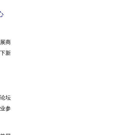
心
展展商
创下新
论坛
业参