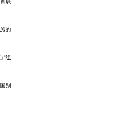
首展
施的
“组
国别