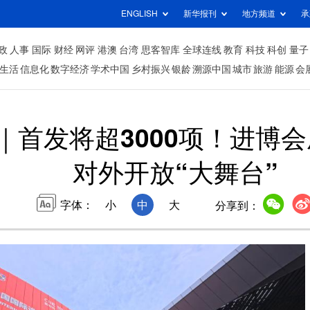
ENGLISH
新华报刊
地方频道
承
政
人事
国际
财经
网评
港澳
台湾
思客智库
全球连线
教育
科技
科创
量子
生活
信息化
数字经济
学术中国
乡村振兴
银龄
溯源中国
城市
旅游
能源
会
｜首发将超3000项！进博
对外开放“大舞台”
字体：
小
中
大
分享到：