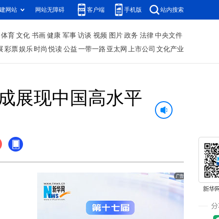
建网站
网站无障碍
客户端
手机版
站内搜索
体育
文化
书画
健康
军事
访谈
视频
图片
政务
法律
中央文件
展
彩票
娱乐
时尚
悦读
公益
一带一路
亚太网
上市公司
文化产业
会成展现中国高水平