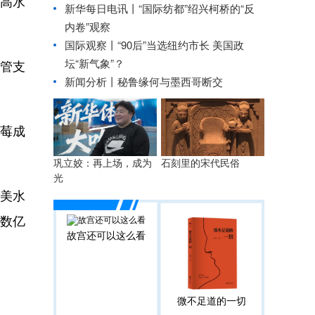
国高水
新华每日电讯丨
“国际纺都”绍兴柯桥的“反
内卷”观察
国际观察丨
“90后”当选纽约市长 美国政
坛“新气象”？
管支
新闻分析丨秘鲁缘何与墨西哥断交
脆莓成
巩立姣：再上场，成为
石刻里的宋代民俗
光
美水
获数亿
故宫还可以这么看
微不足道的一切