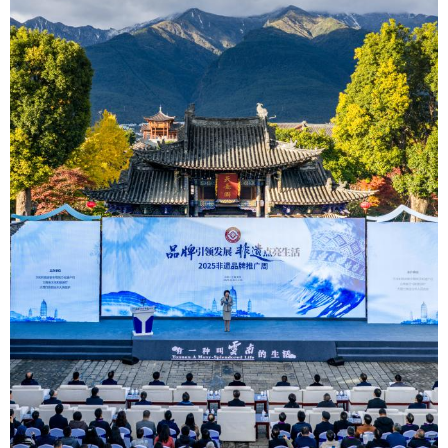
山东
河南
湖北
湖南
广东
广西
海南
重庆
四川
贵州
云南
西藏
陕西
甘肃
青海
宁夏
新疆
内蒙古
黑龙江
多语种频道
English
Español
Français
عربى
Русский язык
日本語
한국어
Deutsch
Português