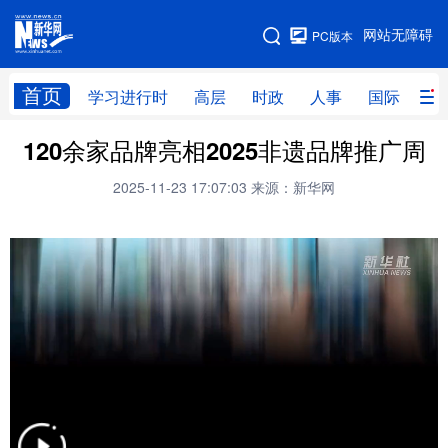
手机版
网站无障碍
PC版本
网站地图
首页
学习进行时
高层
时政
人事
国际
财
120余家品牌亮相2025非遗品牌推广周
学习进行时
高层
时政
人事
2025-11-23 17:07:03
来源：新华网
国际
财经
网评
港澳
台湾
思客智库
全球连线
教育
科技
科创
量子
体育
文化
书画
健康
军事
访谈
视频
图片
政务
法律
中央文件
金融
汽车
食品
人居
信息化
数字经济