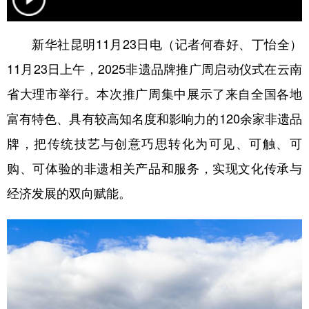
学术中国
乡村振兴
银龄
溯源中国
新华社昆明11月23日电（记者何春好、丁怡全）
城市
旅游
能源
会展
11月23日上午，2025非遗品牌推广周启动仪式在云南
彩票
娱乐
时尚
悦读
省大理市举行。本次推广周集中展示了来自全国各地
公益
一带一路
亚太网
上市公司
富有特色、具有较高知名度和影响力的120余家非遗品
牌，把传统技艺与创意巧思转化为可见、可触、可
文化产业
购、可体验的非遗相关产品和服务，实现文化传承与
经济发展的双向赋能。
地方频道
北京
天津
河北
山西
辽宁
吉林
上海
江苏
浙江
安徽
福建
江西