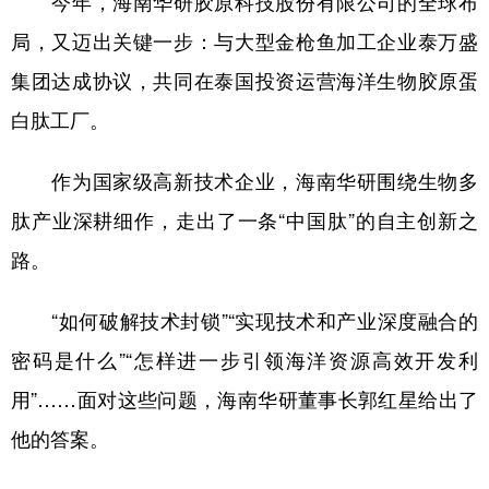
今年，海南华研胶原科技股份有限公司的全球布
山东
河南
湖北
湖南
局，又迈出关键一步：与大型金枪鱼加工企业泰万盛
广东
广西
海南
重庆
集团达成协议，共同在泰国投资运营海洋生物胶原蛋
四川
贵州
云南
西藏
白肽工厂。
陕西
甘肃
青海
宁夏
作为国家级高新技术企业，
海南华研围绕生物多
新疆
内蒙古
黑龙江
肽产业深耕细作，走出了一条“中国肽”的自主创新之
路。
多语种频道
English
Español
Français
عربى
“如何破解技术封锁”“实现技术和产业深度融合的
密码是什么”“怎样进一步引领海洋资源高效开发利
Русский язык
日本語
한국어
用”……面对这些问题，
海南华研董事长
郭红星给出了
Deutsch
Português
他的答案。