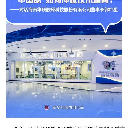
学术中国
乡村振兴
银龄
溯源中国
城市
旅游
能源
会展
彩票
娱乐
时尚
悦读
公益
一带一路
亚太网
上市公司
文化产业
地方频道
北京
天津
河北
山西
辽宁
吉林
上海
江苏
浙江
安徽
福建
江西