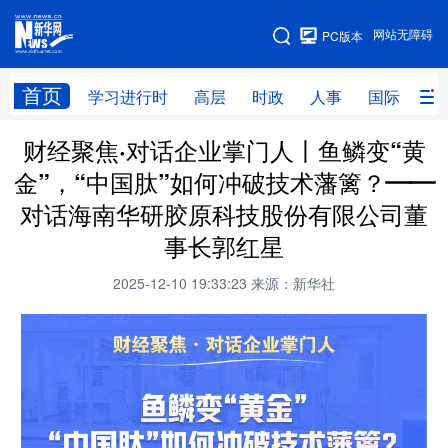
手机版
网站无障碍
PC版本
网站地图
首页
学习进行时
高层
时政
人事
国际
财
财经聚焦·对话企业掌门人丨鱼鳞变“黄
学习进行时
高层
时政
人事
金”，“中国肽”如何冲破技术藩篱？——
国际
财经
网评
港澳
对话海南华研胶原科技股份有限公司董
台湾
思客智库
全球连线
教育
事长郭红星
科技
科创
量子
体育
2025-12-10 19:33:23
来源：新华社
文化
书画
健康
军事
访谈
视频
图片
政务
法律
中央文件
金融
汽车
食品
人居
信息化
数字经济