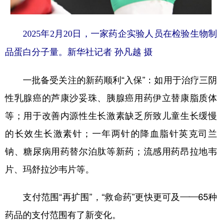
山东
河南
湖北
湖南
广东
广西
海南
重庆
2025年2月20日，一家药企实验人员在检验生物制
四川
贵州
云南
西藏
品蛋白分子量。新华社记者 孙凡越 摄
陕西
甘肃
青海
宁夏
一批备受关注的新药顺利“入保”：如用于治疗三阴
新疆
内蒙古
黑龙江
性乳腺癌的芦康沙妥珠、胰腺癌用药伊立替康脂质体
等；用于改善内源性生长激素缺乏所致儿童生长缓慢
多语种频道
的长效生长激素针；一年两针的降血脂针英克司兰
English
Español
Français
عربى
钠、糖尿病用药替尔泊肽等新药；流感用药昂拉地韦
Русский язык
日本語
한국어
片、玛舒拉沙韦片等。
Deutsch
Português
支付范围“再扩围”，“救命药”更快更可及——65种
药品的支付范围有了新变化。