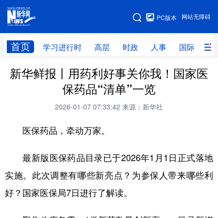
手机版
网站无障碍
PC版本
网站地图
首页
学习进行时
高层
时政
人事
国际
财
新华鲜报丨用药利好事关你我！国家医
学习进行时
高层
时政
人事
保药品“清单”一览
国际
财经
网评
港澳
2026-01-07 07:33:42
来源：新华社
台湾
思客智库
全球连线
教育
医保药品，牵动万家。
科技
科创
量子
体育
文化
书画
健康
军事
最新版医保药品目录已于2026年1月1日正式落地
实施。此次调整有哪些新亮点？为参保人带来哪些利
访谈
视频
图片
政务
好？国家医保局7日进行了解读。
法律
中央文件
金融
汽车
食品
人居
信息化
数字经济