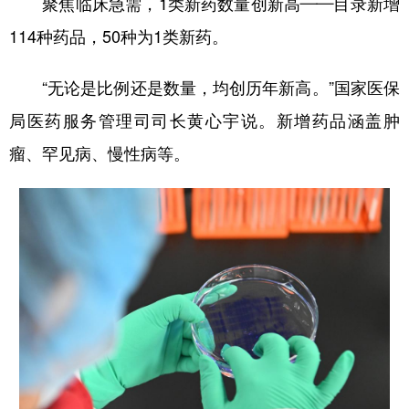
聚焦临床急需，1类新药数量创新高——目录新增
114种药品，50种为1类新药。
学术中国
乡村振兴
银龄
溯源中国
城市
旅游
能源
会展
“无论是比例还是数量，均创历年新高。”国家医保
彩票
娱乐
时尚
悦读
局医药服务管理司司长黄心宇说。新增药品涵盖肿
公益
一带一路
亚太网
上市公司
瘤、罕见病、慢性病等。
文化产业
地方频道
北京
天津
河北
山西
辽宁
吉林
上海
江苏
浙江
安徽
福建
江西