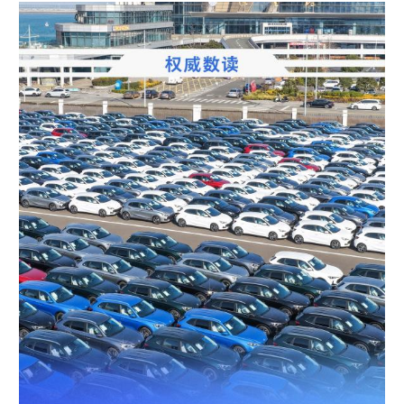
学术中国
乡村振兴
银龄
溯源中国
城市
旅游
能源
会展
彩票
娱乐
时尚
悦读
公益
一带一路
亚太网
上市公司
文化产业
地方频道
北京
天津
河北
山西
辽宁
吉林
上海
江苏
浙江
安徽
福建
江西