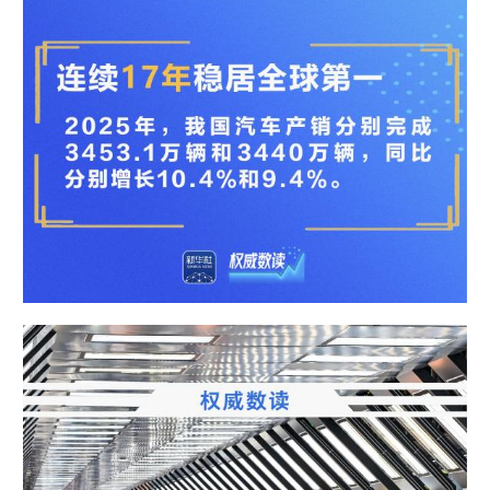
山东
河南
湖北
湖南
广东
广西
海南
重庆
四川
贵州
云南
西藏
陕西
甘肃
青海
宁夏
新疆
内蒙古
黑龙江
多语种频道
English
Español
Français
عربى
Русский язык
日本語
한국어
Deutsch
Português