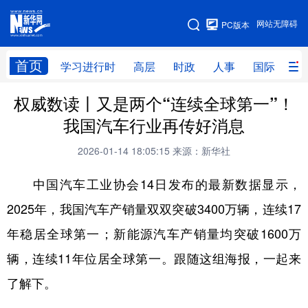
手机版
网站无障碍
PC版本
网站地图
首页
学习进行时
高层
时政
人事
国际
财
权威数读丨又是两个“连续全球第一”！
学习进行时
高层
时政
人事
我国汽车行业再传好消息
国际
财经
网评
港澳
2026-01-14 18:05:15
来源：新华社
台湾
思客智库
全球连线
教育
中国汽车工业协会14日发布的最新数据显示，
科技
科创
量子
体育
2025年，我国汽车产销量双双突破3400万辆，连续17
文化
书画
健康
军事
年稳居全球第一；新能源汽车产销量均突破1600万
访谈
视频
图片
政务
辆，连续11年位居全球第一。跟随这组海报，一起来
法律
中央文件
金融
汽车
了解下。
食品
人居
信息化
数字经济