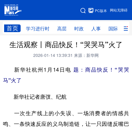
手机版
网站无障碍
PC版本
网站地图
首页
学习进行时
高层
时政
人事
国际
财
生活观察丨商品快反！“哭哭马”火了
学习进行时
高层
时政
人事
2026-01-14 13:39:31
来源：新华网
国际
财经
网评
港澳
新华社杭州1月14日电
题：商品快反！“哭哭
台湾
思客智库
全球连线
教育
马”火了
科技
科创
量子
体育
文化
书画
健康
军事
新华社记者唐弢、纪航
访谈
视频
图片
政务
一次生产线上的小失误、一场消费者的情感共
法律
中央文件
金融
汽车
鸣、一条快速反应的义乌制造链，让一只因缝反嘴巴
食品
人居
信息化
数字经济