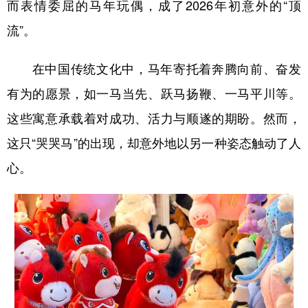
而表情委屈的马年玩偶，成了2026年初意外的“顶
学术中国
乡村振兴
银龄
溯源中国
流”。
城市
旅游
能源
会展
在中国传统文化中，马年寄托着奔腾向前、奋发
彩票
娱乐
时尚
悦读
有为的愿景，如一马当先、跃马扬鞭、一马平川等。
公益
一带一路
亚太网
上市公司
这些寓意承载着对成功、活力与顺遂的期盼。然而，
这只“哭哭马”的出现，却意外地以另一种姿态触动了人
文化产业
心。
地方频道
北京
天津
河北
山西
辽宁
吉林
上海
江苏
浙江
安徽
福建
江西