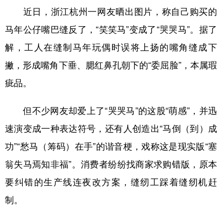
近日，浙江杭州一网友晒出图片，称自己购买的
马年公仔嘴巴缝反了，“笑笑马”变成了“哭哭马”。据了
解，工人在缝制马年玩偶时误将上扬的嘴角缝成下
撇，形成嘴角下垂、腮红鼻孔朝下的“委屈脸”，本属瑕
疵品。
但不少网友却爱上了“哭哭马”的这股“萌感”，并迅
速演变成一种表达符号，还有人创造出“马倒（到）成
功”“愁马（筹码）在手”的谐音梗，戏称这是现实版“塞
翁失马焉知非福”。消费者纷纷找商家求购错版，原本
要纠错的生产线连夜改方案，缝纫工踩着缝纫机赶
制。