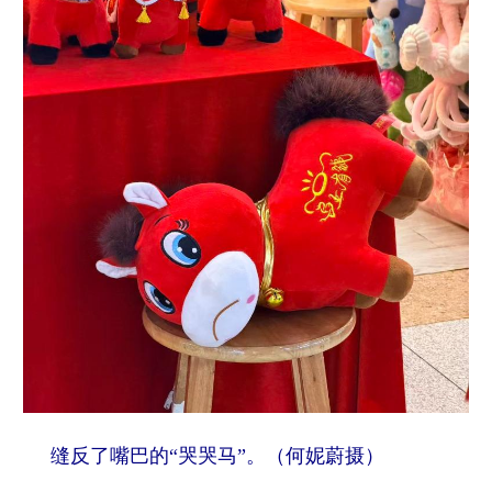
山东
河南
湖北
湖南
广东
广西
海南
重庆
四川
贵州
云南
西藏
陕西
甘肃
青海
宁夏
新疆
内蒙古
黑龙江
多语种频道
English
Español
Français
عربى
Русский язык
日本語
한국어
Deutsch
Português
缝反了嘴巴的“哭哭马”。（何妮蔚摄）