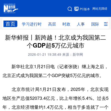
手机版
网站无障碍
PC版本
网站地图
首页
学习进行时
高层
时政
人事
国际
财
新华鲜报丨新跨越！北京成为我国第二
学习进行时
高层
时政
人事
个GDP超5万亿元城市
国际
财经
网评
港澳
2026-01-21 19:38:49
来源：新华网
台湾
思客智库
全球连线
教育
新华社北京1月21日电（记者张骁）继上海之后，
科技
科创
量子
体育
北京正式成为我国第二个GDP突破5万亿元的城市。
文化
书画
健康
军事
北京市统计局1月21日发布，2025年，北京实现
访谈
视频
图片
政务
地区生产总值52073.4亿元，比上年增长5.4%。过去5
法律
中央文件
金融
汽车
年，北京经济增量约1.4万亿元，相当于多造就了一个
食品
人居
信息化
数字经济