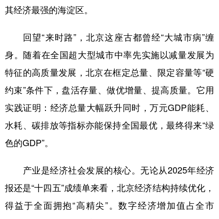
其经济最强的海淀区。
学术中国
乡村振兴
银龄
溯源中国
回望“来时路”，北京这座古都曾经“大城市病”缠
城市
旅游
能源
会展
身。随着在全国超大型城市中率先实施以减量发展为
彩票
娱乐
时尚
悦读
特征的高质量发展，北京在框定总量、限定容量等“硬
公益
一带一路
亚太网
上市公司
约束”条件下，盘活存量、做优增量、提高质量。它用
文化产业
实践证明：经济总量大幅跃升同时，万元GDP能耗、
水耗、碳排放等指标亦能保持全国最优，最终得来“绿
地方频道
色的GDP”。
北京
天津
河北
山西
产业是经济社会发展的核心。无论从2025年经济
辽宁
吉林
上海
江苏
报还是“十四五”成绩单来看，北京经济结构持续优化，
浙江
安徽
福建
江西
得益于全面拥抱“高精尖”。数字经济增加值占全市