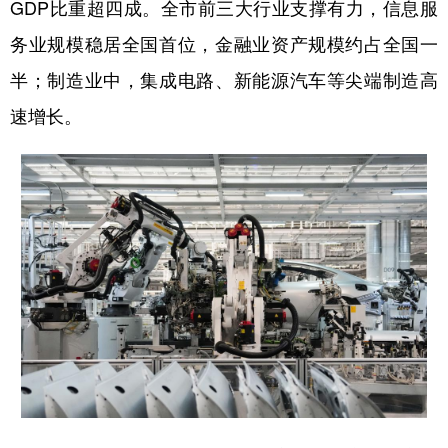
山东
河南
湖北
湖南
GDP比重超四成。全市前三大行业支撑有力，信息服
务业规模稳居全国首位，金融业资产规模约占全国一
广东
广西
海南
重庆
半；制造业中，集成电路、新能源汽车等尖端制造高
四川
贵州
云南
西藏
速增长。
陕西
甘肃
青海
宁夏
新疆
内蒙古
黑龙江
多语种频道
English
Español
Français
عربى
Русский язык
日本語
한국어
Deutsch
Português