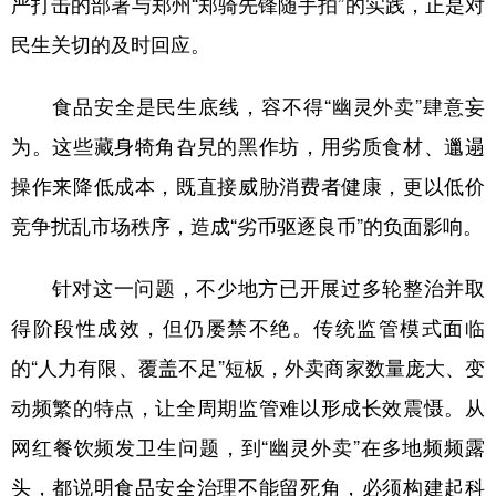
严打击的部署与郑州“郑骑先锋随手拍”的实践，正是对
民生关切的及时回应。
学术中国
乡村振兴
银龄
溯源中国
城市
旅游
能源
会展
食品安全是民生底线，容不得“幽灵外卖”肆意妄
彩票
娱乐
时尚
悦读
为。这些藏身犄角旮旯的黑作坊，用劣质食材、邋遢
公益
一带一路
亚太网
上市公司
操作来降低成本，既直接威胁消费者健康，更以低价
竞争扰乱市场秩序，造成“劣币驱逐良币”的负面影响。
文化产业
针对这一问题，不少地方已开展过多轮整治并取
地方频道
得阶段性成效，但仍屡禁不绝。传统监管模式面临
北京
天津
河北
山西
的“人力有限、覆盖不足”短板，外卖商家数量庞大、变
动频繁的特点，让全周期监管难以形成长效震慑。从
辽宁
吉林
上海
江苏
网红餐饮频发卫生问题，到“幽灵外卖”在多地频频露
浙江
安徽
福建
江西
头，都说明食品安全治理不能留死角，必须构建起科