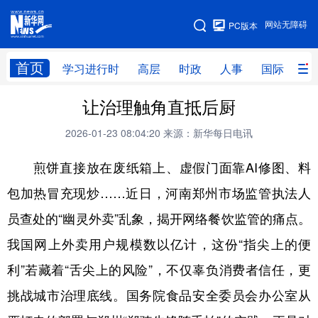
手机版
网站无障碍
PC版本
网站地图
首页
学习进行时
高层
时政
人事
国际
财
让治理触角直抵后厨
学习进行时
高层
时政
人事
2026-01-23 08:04:20
来源：新华每日电讯
国际
财经
网评
港澳
煎饼直接放在废纸箱上、虚假门面靠AI修图、料
台湾
思客智库
全球连线
教育
包加热冒充现炒……近日，河南郑州市场监管执法人
科技
科创
量子
体育
员查处的“幽灵外卖”乱象，揭开网络餐饮监管的痛点。
文化
书画
健康
军事
我国网上外卖用户规模数以亿计，这份“指尖上的便
访谈
视频
图片
政务
利”若藏着“舌尖上的风险”，不仅辜负消费者信任，更
法律
中央文件
金融
汽车
挑战城市治理底线。国务院食品安全委员会办公室从
食品
人居
信息化
数字经济