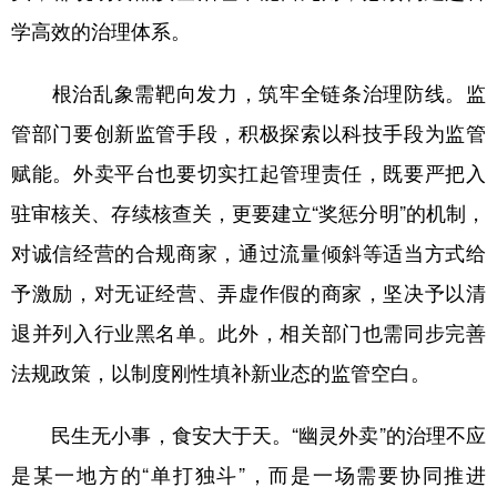
山东
河南
湖北
湖南
学高效的治理体系。
广东
广西
海南
重庆
根治乱象需靶向发力，筑牢全链条治理防线。监
四川
贵州
云南
西藏
管部门要创新监管手段，积极探索以科技手段为监管
陕西
甘肃
青海
宁夏
赋能。外卖平台也要切实扛起管理责任，既要严把入
新疆
内蒙古
黑龙江
驻审核关、存续核查关，更要建立“奖惩分明”的机制，
对诚信经营的合规商家，通过流量倾斜等适当方式给
多语种频道
予激励，对无证经营、弄虚作假的商家，坚决予以清
English
Español
Français
عربى
退并列入行业黑名单。此外，相关部门也需同步完善
Русский язык
日本語
한국어
法规政策，以制度刚性填补新业态的监管空白。
Deutsch
Português
民生无小事，食安大于天。“幽灵外卖”的治理不应
是某一地方的“单打独斗”，而是一场需要协同推进