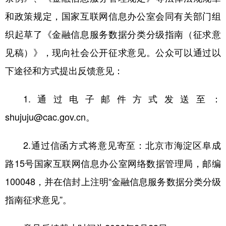
和政策规定，国家互联网信息办公室会同有关部门组
学术中国
乡村振兴
银龄
溯源中国
织起草了《金融信息服务数据分类分级指南（征求意
城市
旅游
能源
会展
见稿）》，现向社会公开征求意见。公众可以通过以
彩票
娱乐
时尚
悦读
下途径和方式提出反馈意见：
公益
一带一路
亚太网
上市公司
1.通过电子邮件方式发送至：
文化产业
shujuju@cac.gov.cn。
地方频道
2.通过信函方式将意见寄至：北京市海淀区阜成
路15号国家互联网信息办公室网络数据管理局，邮编
北京
天津
河北
山西
100048，并在信封上注明“金融信息服务数据分类分级
辽宁
吉林
上海
江苏
指南征求意见”。
浙江
安徽
福建
江西