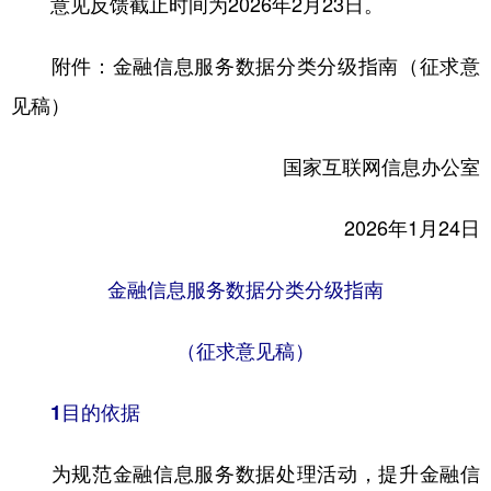
意见反馈截止时间为2026年2月23日。
山东
河南
湖北
湖南
广东
广西
海南
重庆
附件：金融信息服务数据分类分级指南（征求意
四川
贵州
云南
西藏
见稿）
陕西
甘肃
青海
宁夏
国家互联网信息办公室
新疆
内蒙古
黑龙江
2026年1月24日
多语种频道
金融信息服务数据分类分级指南
English
Español
Français
عربى
（征求意见稿）
Русский язык
日本語
한국어
1目的依据
Deutsch
Português
为规范金融信息服务数据处理活动，提升金融信