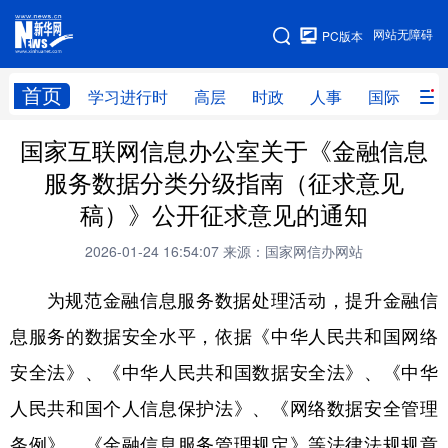
手机版
网站无障碍
PC版本
网站地图
首页
学习进行时
高层
时政
人事
国际
财
国家互联网信息办公室关于《金融信息
学习进行时
高层
时政
人事
服务数据分类分级指南（征求意见
国际
财经
网评
港澳
稿）》公开征求意见的通知
台湾
思客智库
全球连线
教育
2026-01-24 16:54:07
来源：国家网信办网站
科技
科创
量子
体育
为规范金融信息服务数据处理活动，提升金融信
文化
书画
健康
军事
息服务的数据安全水平，依据《中华人民共和国网络
访谈
视频
图片
政务
安全法》、《中华人民共和国数据安全法》、《中华
法律
中央文件
金融
汽车
人民共和国个人信息保护法》、《网络数据安全管理
条例》、《金融信息服务管理规定》等法律法规规章
食品
人居
信息化
数字经济